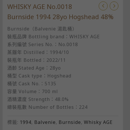
WHISKY AGE No.0018
Burnside 1994 28yo Hogshead 48%
Burnside（Balvenie 湯匙桶）
裝瓶品牌 Bottling brand：WHISKY AGE
系列編號 Series No.：No.0018
蒸餾年 Distilled：1994/10
裝瓶年 Bottled：2022/11
酒齡 Stated Age：28yo
桶型 Cask type：Hogshead
桶號 Cask No.：5135
容量 Volume：700 ml
酒精濃度 Strength：48.0%
總裝瓶數 Number of Bottles：224
標籤:
1994
,
Balvenie
,
Burnside
,
Whisky AGE