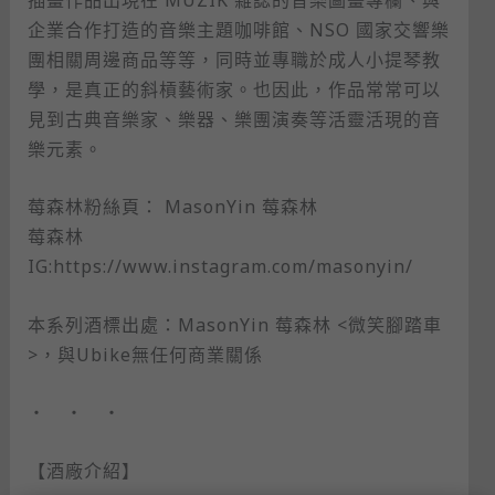
企業合作打造的音樂主題咖啡館、NSO 國家交響樂
團相關周邊商品等等，同時並專職於成人小提琴教
學，是真正的斜槓藝術家。也因此，作品常常可以
見到古典音樂家、樂器、樂團演奏等活靈活現的音
樂元素。
莓森林粉絲頁： MasonYin 莓森林
莓森林
IG:https://www.instagram.com/masonyin/
本系列酒標出處：MasonYin 莓森林 <微笑腳踏車
>，與Ubike無任何商業關係
・ ・ ・
【酒廠介紹】