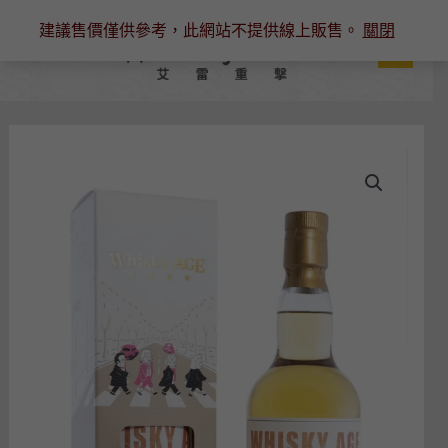
跳
建議售價僅供參考，此網站不提供線上販售。
關閉
至
主
要
內
容