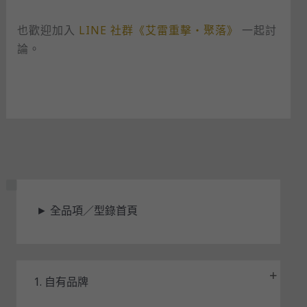
也歡迎加入
LINE 社群《艾雷重擊・聚落》
一起討
論。
狀
►
全品項／型錄首頁
態
1. 自有品牌