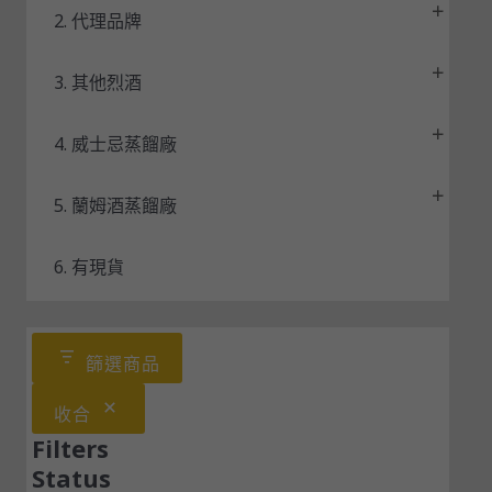
2. 代理品牌
3. 其他烈酒
4. 威士忌蒸餾廠
5. 蘭姆酒蒸餾廠
6. 有現貨
篩選商品
收合
Filters
Status