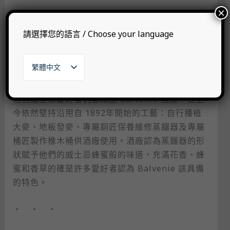
×
Burnside 是 Balvenie（百富）湯匙桶，會有這種
桶子的出現是因為蘇格蘭各家酒廠通常會相互交換
請選擇您的語言 / Choose your language
彼此的單一麥芽威士忌的桶子進行勾兌，而湯匙桶
則成為保護自家品牌的一種非常簡單的方式，如果
繁體中文
這些桶子隨後出售給獨立裝瓶商，則可以防止他們
English
使用酒廠名稱。
日本語
相信威士忌愛好者們都知道 Balvenie 酒廠，它至
한국어
今依然堅持沿用自 1892年開始的工藝：自行種植
大麥、地板發麥、專屬銅匠保養維修蒸餾器及專屬
桶匠製作橡木桶供酒廠使用。酒廠認為蒸餾器的形
狀賦予他們的威士忌蜂蜜般的味道，充滿花香、蜂
蜜和香草的確是許多愛好者認為 Balvenie 該具備
的特色。
・ ・ ・