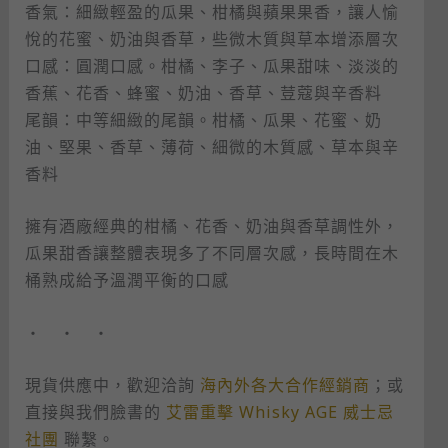
香氣：細緻輕盈的瓜果、柑橘與蘋果果香，讓人愉
悅的花蜜、奶油與香草，些微木質與草本增添層次
口感：圓潤口感。柑橘、李子、瓜果甜味、淡淡的
香蕉、花香、蜂蜜、奶油、香草、荳蔻與辛香料
尾韻：中等細緻的尾韻。柑橘、瓜果、花蜜、奶
油、堅果、香草、薄荷、細微的木質感、草本與辛
香料
擁有酒廠經典的柑橘、花香、奶油與香草調性外，
瓜果甜香讓整體表現多了不同層次感，長時間在木
桶熟成給予溫潤平衡的口感
・ ・ ・
現貨供應中，歡迎洽詢
海內外各大合作經銷商
；或
直接與我們臉書的
艾雷重擊 Whisky AGE 威士忌
社團
聯繫。