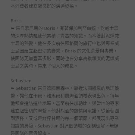
本消費者建立起良好的溝通橋樑。
Boris
➽ 來自慕尼黑的 Boris，有著保加利亞血統，對威士忌
的深厚熱情驅使他累積了豐富的知識。而本著對泥煤威
士忌的熱愛，他在多次前往蘇格蘭的旅行中也與專業威
士忌圈建立起密切的聯繫。Boris 的文化背景與專業，
使團隊更加豐富多彩，同時也在分享高複雜度的泥煤威
士忌之美時，帶來了個人的成長。
Sebastian
➽ Sebastian 來自德國黑森林。靠近法國邊境的地理優
勢，讓他在干邑、雅馬邑和蘭姆酒領域表現出色。每年
他都會造訪這些地區，甚至前往加勒比，與當地的專家
建立起密切的聯繫。他對烈酒的熱情與承諾，從葡萄園
到酒杯，又或是鮮榨甘蔗的每一個環節，都展現出專業
知識的典範。Sebastian 對這個領域的深刻理解，無疑
是團隊的寶貴資產。