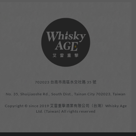
702023 台南市南區水交社路 35 號
No. 35, Shuijiaoshe Rd., South Dist., Tainan City 702023, Taiwan
Copyright © since 2019 艾雷重擊酒業有限公司（台灣）Whisky Age
Ltd. (Taiwan) All rights reserved