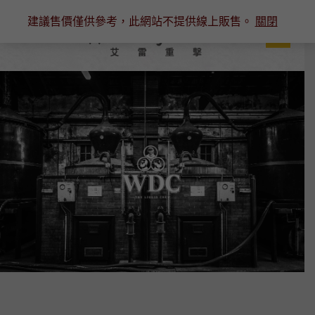
跳
建議售價僅供參考，此網站不提供線上販售。
關閉
至
主
要
內
容