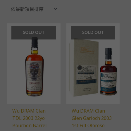
排
序
SOLD OUT
SOLD OUT
Wu DRAM Clan
Wu DRAM Clan
TDL 2003 22yo
Glen Garioch 2003
Bourbon Barrel
1st Fill Oloroso