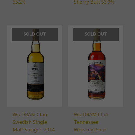
55.2%
Sherry Butt 53.9%
SOLD OUT
SOLD OUT
Wu DRAM Clan
Wu DRAM Clan
Swedish Single
Tennessee
Malt Smögen 2014
Whiskey (Sour