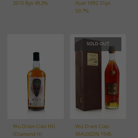
2015 8yo 49.2%
Rum 1992 31yo
50.7%
SOLD OUT
Wu Dram Clan HD
Wu Dram Clan
(Diamond H)
MAUXION 1945