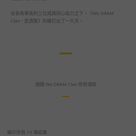
在各有專長的三位成員同心協力之下，《Wu DRAM
Clan・武酒幫》的確打出了一片天。
德國 Wu DRAM Clan 所有酒款
依
最
新
項
顯示所有 10 筆結果
目