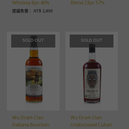
Whiskey 6yo 46%
Blend 23yo 57%
建議售價：
NT$
2,800
SOLD OUT
SOLD OUT
Wu Dram Clan
Wu Dram Clan
Indiana Bourbon
Undisclosed Cuban