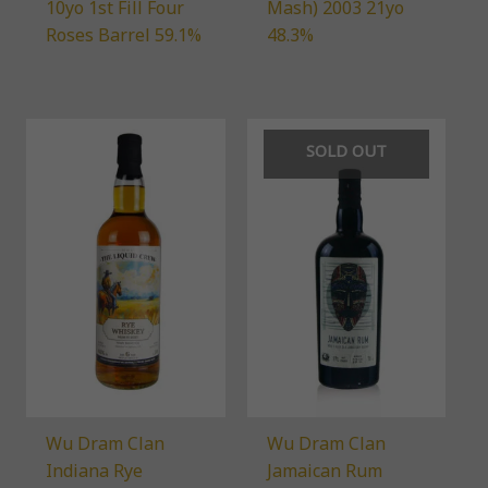
10yo 1st Fill Four
Mash) 2003 21yo
Roses Barrel 59.1%
48.3%
SOLD OUT
Wu Dram Clan
Wu Dram Clan
Indiana Rye
Jamaican Rum