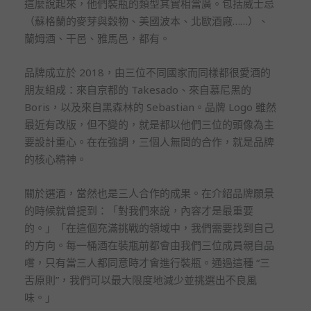
這麼說起來，他們裝瓶的類型其實相當廣。包括威士忌
（蘇格蘭的麥芽與穀物、美國波本、北歐酒廠……）、
蘭姆酒、干邑、雅馬邑，都有。
品牌成立於 2018，由三位不同國家而同樣都很愛酒的
朋友組成：來自京都的 Takesado、來自慕尼黑的
Boris，以及來自黑森林的 Sebastian。品牌 Logo 雖然
最近有改版，但不變的，就是都以他們三位的頭像為主
要設計重心。在在強調，三個人無間的合作，就是品牌
的核心精神。
關於選酒，當然也是三人合作的成果。在介紹品牌願景
的時候就曾提到：「對我們來說，內容才是最重要
的。」「在這個充滿挑戰的領域中，我們需要找到自己
的方向。每一桶酒在裝瓶前都會由我們三位成員親自品
嚐，只有當三人都同意時才會進行裝瓶。通過這種 “三
舌原則”，我們可以最大限度地減少並挑選出不良風
味。」