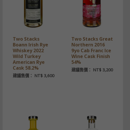
Two Stacks
Two Stacks Great
Boann Irish Rye
Northern 2016
Whiskey 2022
9yo Cab Franc Ice
Wild Turkey
Wine Cask Finish
American Rye
54%
Cask 58.2%
建議售價：
NT$
3,200
建議售價：
NT$
3,600