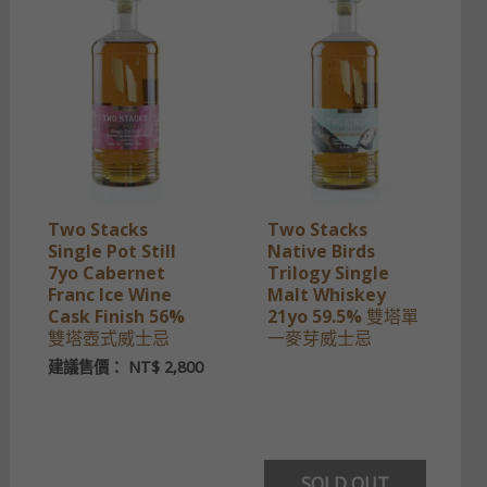
Two Stacks
Two Stacks
Single Pot Still
Native Birds
7yo Cabernet
Trilogy Single
Franc Ice Wine
Malt Whiskey
Cask Finish 56%
21yo 59.5% 雙塔單
雙塔壺式威士忌
一麥芽威士忌
建議售價：
NT$
2,800
SOLD OUT