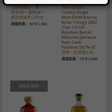
日本語
한국어
山野微醺組｜單一
Two Stacks
麥芽x4 + 調和x4 +
Cooley Single
顏色隨機登山杯x1
Malt FOIW Native
Birds Trilogy 2002
建議售價：
NT$
1,360
21yo 1st Fill
Bourbon Barrel
Matured Jamaica
Rum Cask
Finished 54.7% 雙
塔單一麥芽威士忌
建議售價：
NT$
9,800
SOLD OUT