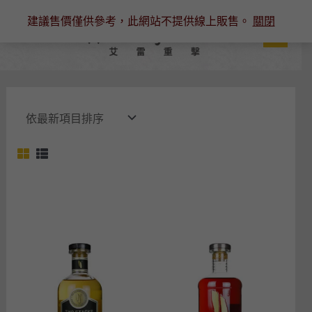
跳
建議售價僅供參考，此網站不提供線上販售。
關閉
至
主
要
內
容