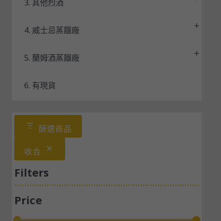
3. 其他烈酒
4. 威士忌蒸餾廠
5. 蘭姆酒蒸餾廠
6. 有現貨
篩選商品
收合
Filters
Price