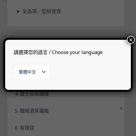
狀
►
全品項／型錄首頁
態
×
1. 自有品牌
請選擇您的語言 / Choose your language
2. 代理品牌
繁體中文
3. 其他烈酒
English
日本語
한국어
4. 威士忌蒸餾廠
5. 蘭姆酒蒸餾廠
6. 有現貨