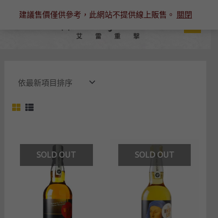
跳
建議售價僅供參考，此網站不提供線上販售。
關閉
至
主
要
內
容
SOLD OUT
SOLD OUT