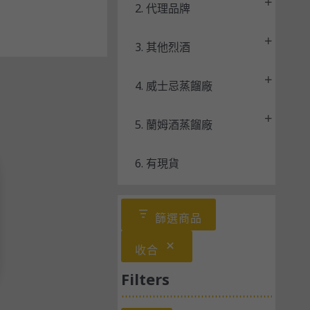
2. 代理品牌
3. 其他烈酒
4. 威士忌蒸餾廠
5. 蘭姆酒蒸餾廠
6. 有現貨
篩選商品
收合
Filters