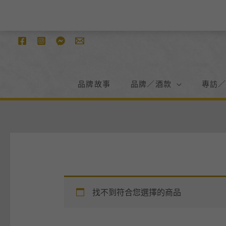
跳
至
主
要
內
容
品牌故事
品牌／酒款
專訪
找不到符合您選擇的商品