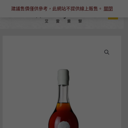
跳
建議售價僅供參考，此網站不提供線上販售。
關閉
至
主
要
內
容