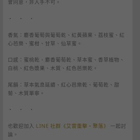
會同意，非入手不可。
・ ・ ・
香氣：麝香葡萄與葡萄乾、紅黃蘋果、荔枝蜜、紅
心芭樂、蜜柑、甘草、仙草蜜。
口感：蜜桃乾、麝香葡萄乾、草本蜜、香草植物、
白桃、紅色漿果、木質、紅色芭樂乾。
尾韻：草本氣息延續、紅心芭樂乾、葡萄乾、甜
菊、木質單寧。
・ ・ ・
也歡迎加入
LINE 社群《艾雷重擊・聚落》
一起討
論。