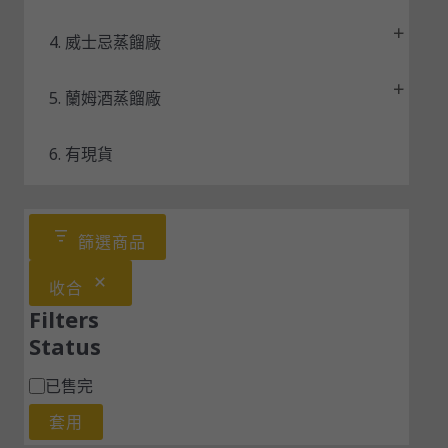
4. 威士忌蒸餾廠
5. 蘭姆酒蒸餾廠
6. 有現貨
篩選商品
收合
Filters
Status
已售完
套用