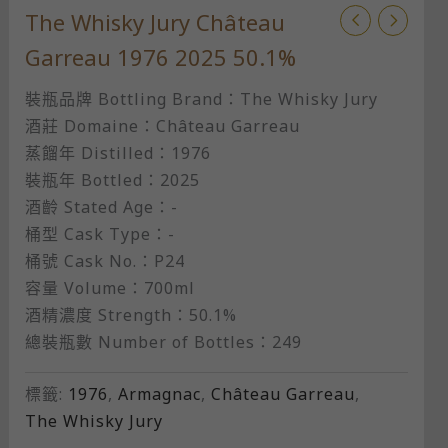
The Whisky Jury Château
Garreau 1976 2025 50.1%
裝瓶品牌 Bottling Brand：The Whisky Jury
酒莊 Domaine：Château Garreau
蒸餾年 Distilled：1976
裝瓶年 Bottled：2025
酒齡 Stated Age：-
桶型 Cask Type：-
桶號 Cask No.：P24
容量 Volume：700ml
酒精濃度 Strength：50.1%
總裝瓶數 Number of Bottles：249
標籤:
1976
,
Armagnac
,
Château Garreau
,
The Whisky Jury