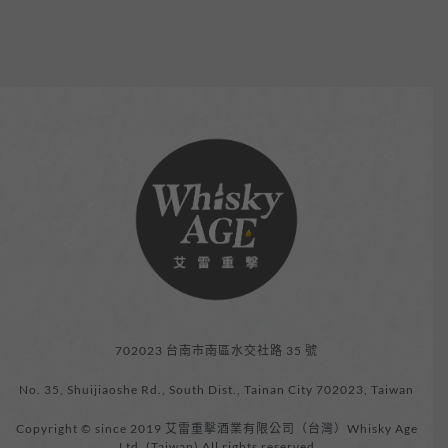
702023 台南市南區水交社路 35 號
No. 35, Shuijiaoshe Rd., South Dist., Tainan City 702023, Taiwan
Copyright © since 2019 艾雷重擊酒業有限公司（台灣）Whisky Age
Ltd. (Taiwan) All rights reserved