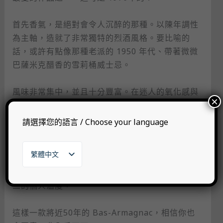
首先香氣，是絕對會令人沉醉的那種。以陳年調性
為主軸，造就了非常獨特的烈酒風格。要比喻的
話，或許有點像那種老派的 1950 年代、帶著微微
巴薩米克醋香的雪莉桶威士忌。
風味非常集中，並且十分豐富。在迷人的氧化感與
×
堅果調性之上，還有豐沛的果味、拋光木質、清
漆、菸草、蠟感……我們可以這樣一直不停列下去，
請選擇您的語言 / Choose your language
複雜度就是這麼高。
繁體中文
酒標由我們的業務經理 Jef 手寫而成。雖說不是標
English
準書法體，卻自有一股個性與雋永感，以及獨一無
日本語
二的個人溫度。
한국어
這樣一款將近50年的 Bas-Armagnac，相信你也