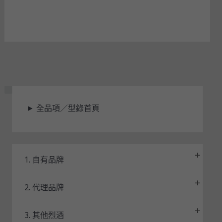
狀
►
全品項／型錄首頁
態
1. 自有品牌
2. 代理品牌
3. 其他烈酒