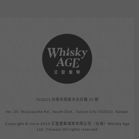
702023 台南市南區水交社路 35 號
No. 35, Shuijiaoshe Rd., South Dist., Tainan City 702023, Taiwan
Copyright © since 2019 艾雷重擊酒業有限公司（台灣）Whisky Age
Ltd. (Taiwan) All rights reserved