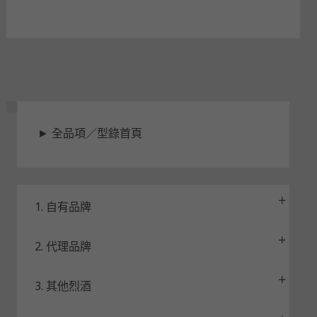
狀
►
全品項／型錄首頁
態
1. 自有品牌
2. 代理品牌
3. 其他烈酒