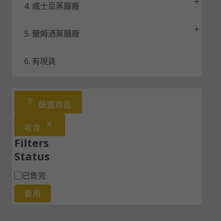
4. 威士忌蒸餾廠
5. 蘭姆酒蒸餾廠
6. 有現貨
篩選商品
收合
Filters
Status
已售完
套用