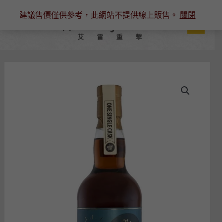
跳
建議售價僅供參考，此網站不提供線上販售。
關閉
至
主
要
內
容