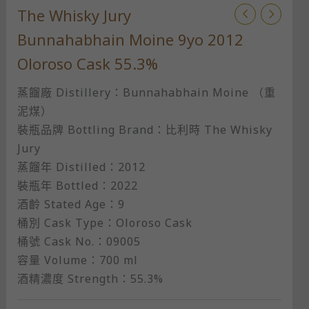
The Whisky Jury
Bunnahabhain Moine 9yo 2012
Oloroso Cask​ 55.3%
蒸餾廠 Distillery：Bunnahabhain Moine （重
泥煤）​
裝瓶品牌 Bottling Brand：比利時 The Whisky
Jury​
蒸餾年 Distilled：2012​
裝瓶年 Bottled：2022​
酒齡 Stated Age：9​
桶別 Cask Type：Oloroso Cask​
桶號 Cask No.：09005​
容量 Volume：700 ml​
酒精濃度 Strength：55.3%​