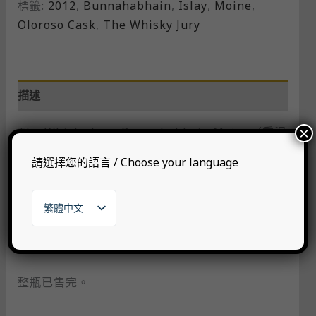
標籤:
2012
,
Bunnahabhain
,
Islay
,
Moine
,
Oloroso Cask​
,
The Whisky Jury
描述
The Whisky Jury, Bunnahabhain Moine（重泥
×
煤）, 9yo, 2012, Oloroso Cask​, 55.3%
請選擇您的語言 / Choose your language
既然是雪莉重泥煤的布納哈本，又掛上 The
Whisky Jury 的名號，喜歡「泥煤＋雪莉」的酒友
絕對別錯過！​
繁體中文
English
日本語
・ ・ ・
한국어
整瓶已售完。