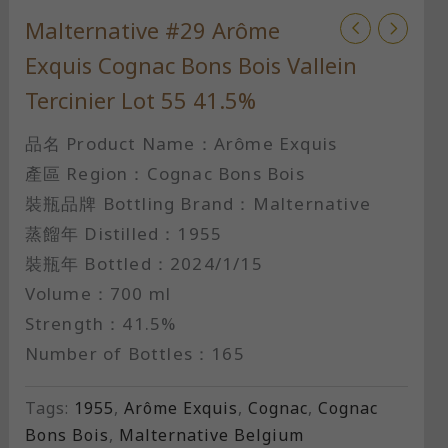
Malternative #29 Arôme
Exquis Cognac Bons Bois Vallein
Tercinier Lot 55 41.5%
品名 Product Name：Arôme Exquis
產區 Region：Cognac Bons Bois
裝瓶品牌 Bottling Brand：Malternative
蒸餾年 Distilled：1955
裝瓶年 Bottled：2024/1/15
Volume：700 ml
Strength：41.5%
Number of Bottles：165
Tags:
1955
,
Arôme Exquis
,
Cognac
,
Cognac
Bons Bois
,
Malternative Belgium