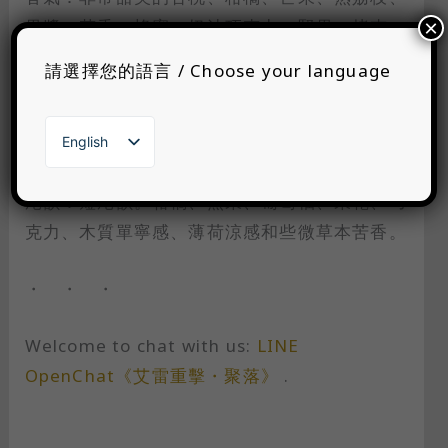
×
果醬、花香、蜂蜜、奶油巧克力、堅果、烤杏
仁、香草、肉桂、礦物感與辛香料。
請選擇您的語言 / Choose your language
口感：輕柔口感。葡萄柚、柑橘、芒果、荔枝、
巧克力、堅果、木質、薄荷與荳蔻。
English
繁體中文
日本語
尾韻：短尾韻。柑橘、熟果、葡萄柚、果乾、巧
한국어
克力、木質單寧感、薄荷涼感和些微草本苦香。
・ ・ ・
Welcome to chat with us:
LINE
OpenChat《艾雷重擊・聚落》
.