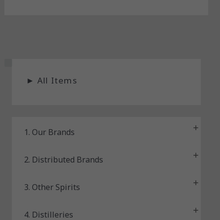
S
►
All Items
t
a
t
u
1. Our Brands
s
2. Distributed Brands
3. Other Spirits
4. Distilleries