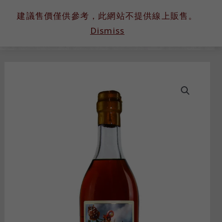
跳
建議售價僅供參考，此網站不提供線上販售。
至
Dismiss
主
要
內
容