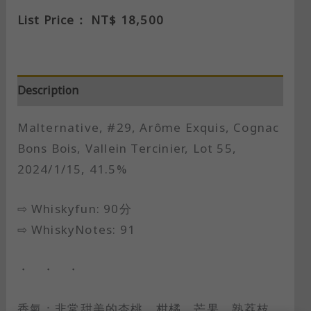
List Price：
NT$
18,500
Description
Malternative, #29, Arôme Exquis, Cognac
Bons Bois, Vallein Tercinier, Lot 55,
2024/1/15, 41.5%
⇨ Whiskyfun: 90分
⇨ WhiskyNotes: 91
・ ・ ・
香氣：非常甜美的杏桃、柑橘、芒果、熟荔枝、