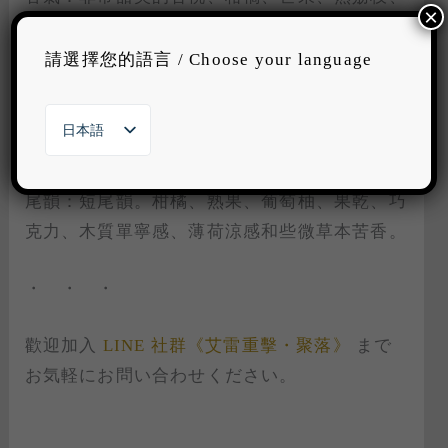
×
果醬、花香、蜂蜜、奶油巧克力、堅果、烤杏
仁、香草、肉桂、礦物感與辛香料。
請選擇您的語言 / Choose your language
口感：輕柔口感。葡萄柚、柑橘、芒果、荔枝、
日本語
巧克力、堅果、木質、薄荷與荳蔻。
繁體中文
English
한국어
尾韻：短尾韻。柑橘、熟果、葡萄柚、果乾、巧
克力、木質單寧感、薄荷涼感和些微草本苦香。
・ ・ ・
歡迎加入
LINE 社群《艾雷重擊・聚落》
まで
お気軽にお問い合わせください。