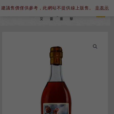
内
建議售價僅供參考，此網站不提供線上販售。
非表示
容
を
ス
キ
ッ
プ