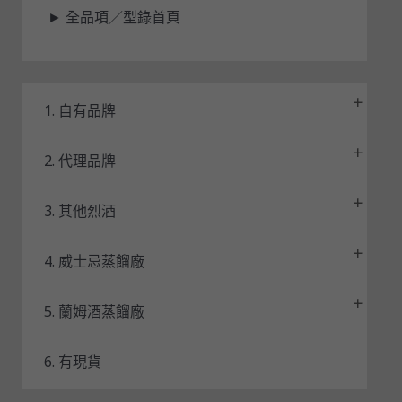
►
全品項／型錄首頁
態
1. 自有品牌
2. 代理品牌
3. 其他烈酒
4. 威士忌蒸餾廠
5. 蘭姆酒蒸餾廠
6. 有現貨