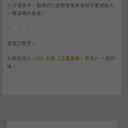
人沉浸其中。圓潤的口感散發著果香與花蜜感給人
一種溫暖的感覺。
・ ・ ・
整瓶已售完。
也歡迎加入
LINE 社群《艾雷重擊・聚落》
一起討
論。
狀