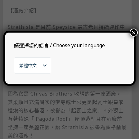
【酒廠介紹】
Strathisla 是目前 Speyside 最古老且持續運作中
×
的酒廠，於 1786年由 Alexander Milne 和
George Taylor 所成立。此歷史悠久的酒廠更換了
請選擇您的語言 / Choose your language
數次名字，最初名為 Milltown，後改為 Miton；
到了1870 改成 Strathisla 後又在 1890 改名
繁體中文
Miton；直到 1950 被 Chivas Brothers 收購，並
English
於 1951 改回 Strathisla 後即沿用至今。
日本語
한국어
因為它是 Chivas Brothers 收購的第一座酒廠，
其柔順且充滿層次的麥芽威士忌更是起瓦士跟皇家
禮炮的核心基酒，被譽為「起瓦士之家」。外觀上
有著特殊「 Pagoda Roof」 屋頂造型且在酒廠前
坐擁一座美麗花園，讓 Strathisla 被譽為蘇格蘭最
美的酒廠！