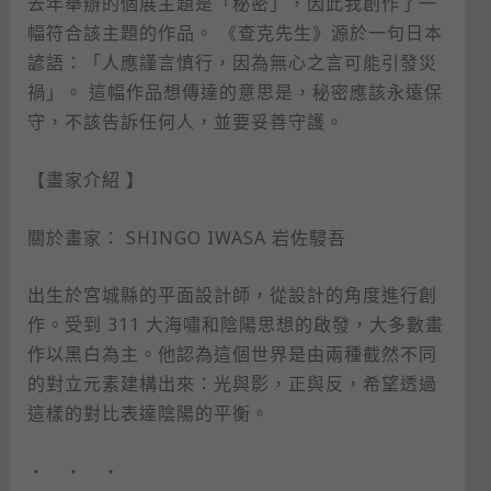
去年舉辦的個展主題是「秘密」，因此我創作了一
幅符合該主題的作品。 《查克先生》源於一句日本
諺語：「人應謹言慎行，因為無心之言可能引發災
禍」。 這幅作品想傳達的意思是，秘密應該永遠保
守，不該告訴任何人，並要妥善守護。
【畫家介紹 】
關於畫家： SHINGO IWASA 岩佐駸吾
出生於宮城縣的平面設計師，從設計的角度進行創
作。受到 311 大海嘯和陰陽思想的啟發，大多數畫
作以黑白為主。他認為這個世界是由兩種截然不同
的對立元素建構出來：光與影，正與反，希望透過
這樣的對比表達陰陽的平衡。
・ ・ ・