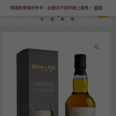
跳
建議售價僅供參考，此網站不提供線上販售。
關閉
至
主
要
內
容