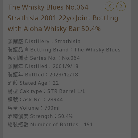
The Whisky Blues No.064
Strathisla 2001 22yo Joint Bottling
with Aloha Whisky Bar 50.4%
蒸餾廠 Distillery：Strathisla
裝瓶品牌 Bottling Brand：The Whisky Blues
系列編號 Series No.：No.064
蒸餾年 Distilled：2001/9/18
裝瓶年 Bottled：2023/12/18
酒齡 Stated Age：22
桶型 Cak type：STR Barrel L/L
桶號 Cask No.：28944
容量 Volume：700ml
酒精濃度 Strength：50.4%
總裝瓶數 Number of Bottles：191