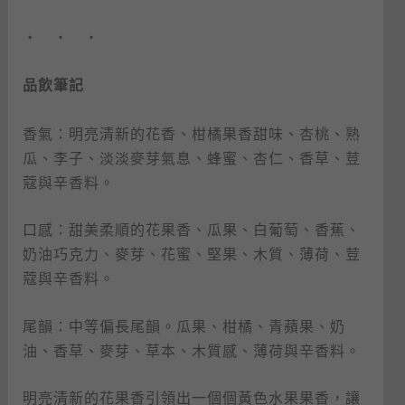
・ ・ ・
品飲筆記
香氣：明亮清新的花香、柑橘果香甜味、杏桃、熟
瓜、李子、淡淡麥芽氣息、蜂蜜、杏仁、香草、荳
蔻與辛香料。
口感：甜美柔順的花果香、瓜果、白葡萄、香蕉、
奶油巧克力、麥芽、花蜜、堅果、木質、薄荷、荳
蔻與辛香料。
尾韻：中等偏長尾韻。瓜果、柑橘、青蘋果、奶
油、香草、麥芽、草本、木質感、薄荷與辛香料。
明亮清新的花果香引領出一個個黃色水果果香，讓