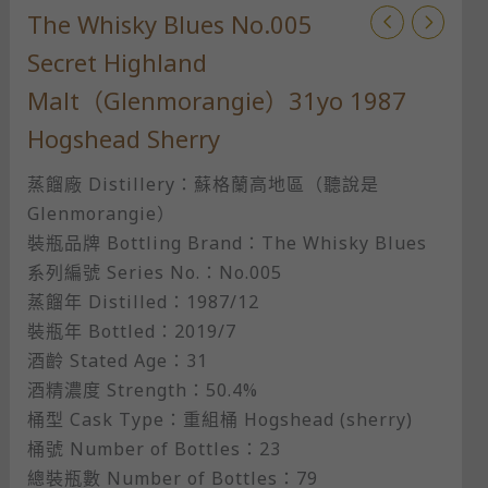
The Whisky Blues No.005
Secret Highland
Malt（Glenmorangie）31yo 1987
Hogshead Sherry
蒸餾廠 Distillery：蘇格蘭高地區（聽說是
Glenmorangie）
裝瓶品牌 Bottling Brand：The Whisky Blues
系列編號 Series No.：No.005
蒸餾年 Distilled：1987/12
裝瓶年 Bottled：2019/7
酒齡 Stated Age：31
酒精濃度 Strength：50.4%
桶型 Cask Type：重組桶 Hogshead (sherry)
桶號 Number of Bottles：23
總裝瓶數 Number of Bottles：79