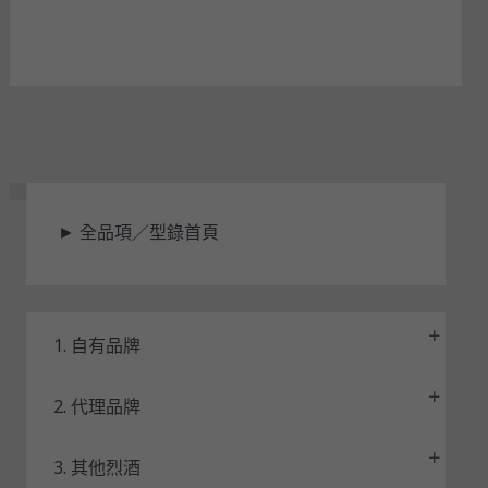
狀
►
全品項／型錄首頁
態
1. 自有品牌
2. 代理品牌
3. 其他烈酒