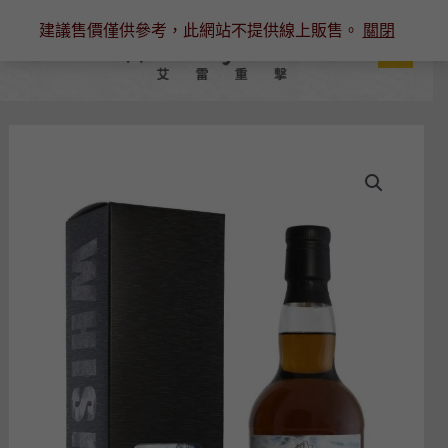
跳
建議售價僅供參考，此網站不提供線上販售。
關閉
至
主
要
內
容