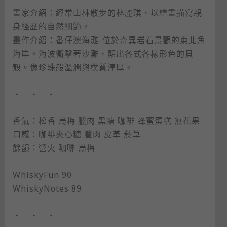
畫家介紹：經常山林散步的林麗琪，以繪畫描寫親
身經歷的自然細節。
畫作介紹：番仔澳海灘-位於奇異岩石景觀的東北角
海岸。海波衝擊著沙灘，顯出各式各樣形色的貝
殼。像珍珠般溫潤與樸質淳厚。
・ ・ ・
香氣：松香 烏梅 臘肉 黑糖 咖啡 蜂蜜蛋糕 無花果
口感：咖啡夾心糖 臘肉 皮革 菸草
餘韻：營火 咖啡 烏梅
WhiskyFun 90
WhiskyNotes 89
・ ・ ・