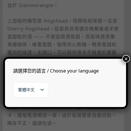
自於 Glenmorangie。
上游給的桶型是 Hogshead，但顏色和味道一定是
Sherry Hogshead。這是款非常適合晚餐後或半夜
當甜點的酒 —— 不是這款酒很甜，而是味道很像
黑糖咖啡、蜂蜜蛋糕、咖啡夾心軟糖，略帶蜜餞和
臘肉的味道，太順口。可以陪伴夜半不睡覺的書籍
×
旅人。
請選擇您的語言 / Choose your language
想酒標時，找了一位畫家朋友 林麗琪 （Lichi
Lin） 合作，自她的畫作中，找了三幅畫，分別適
繁體中文
合接下來三款選桶的調性。繽紛的貝殼海岸，海潮
English
味搭煙燻臘肉。由於實在太喜歡這三款畫作做成的
日本語
酒標，在印製酒標時，多印了一些，自製成酒標畫
한국어
卡，隨每瓶酒贈送一張。由於每張都是自裁自貼，
略有不正，還請包涵。