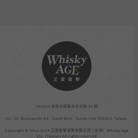
702023 台南市南區水交社路 35 號
No. 35, Shuijiaoshe Rd., South Dist., Tainan City 702023, Taiwan
Copyright © since 2019 艾雷重擊酒業有限公司（台灣）Whisky Age
Ltd. (Taiwan) All rights reserved