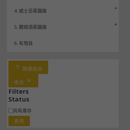
4. 威士忌蒸餾廠
5. 蘭姆酒蒸餾廠
6. 有現貨
篩選商品
收合
Filters
Status
尚有庫存
套用