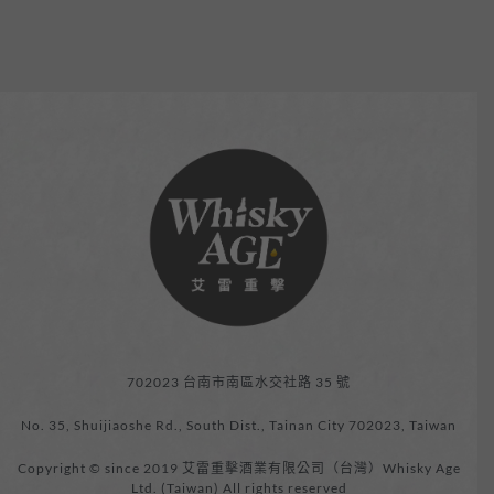
702023 台南市南區水交社路 35 號
No. 35, Shuijiaoshe Rd., South Dist., Tainan City 702023, Taiwan
Copyright © since 2019 艾雷重擊酒業有限公司（台灣）Whisky Age
Ltd. (Taiwan) All rights reserved