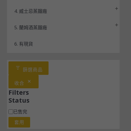
4. 威士忌蒸餾廠
5. 蘭姆酒蒸餾廠
6. 有現貨
篩選商品
收合
Filters
Status
已售完
套用