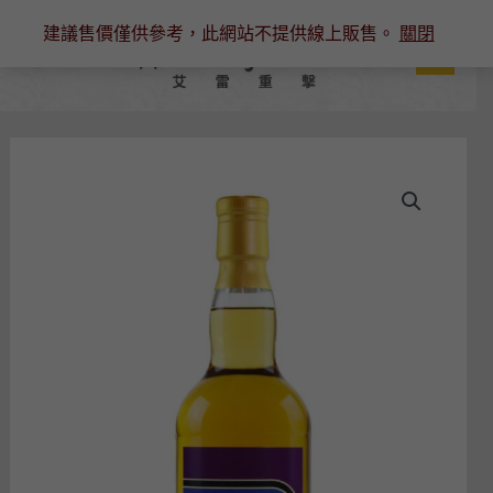
跳
建議售價僅供參考，此網站不提供線上販售。
關閉
至
主
要
內
容