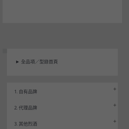
狀
►
全品項／型錄首頁
態
1. 自有品牌
2. 代理品牌
3. 其他烈酒