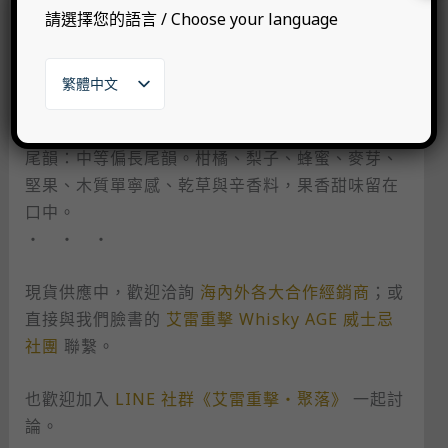
請選擇您的語言 / Choose your language
口感：圓潤口感。蜜餞鹹甜感、杏桃、柑橘、李
子、麥芽、蜜糖糖漿、堅果、木質、荳蔻與辛香
繁體中文
料。
English
日本語
한국어
尾韻：中等偏長尾韻。柑橘、梨子、蜂蜜、麥芽、
堅果、木質單寧感、乾草與辛香料，果香甜味留在
口中。
・ ・ ・
現貨供應中，歡迎洽詢
海內外各大合作經銷商
；或
直接與我們臉書的
艾雷重擊 Whisky AGE 威士忌
社團
聯繫。
也歡迎加入
LINE 社群《艾雷重擊・聚落》
一起討
論。