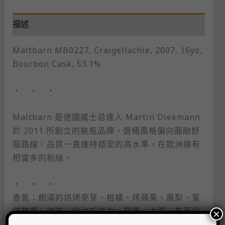
描述
Maltbarn MB0227, Craigellachie, 2007, 16yo,
Bourbon Cask, 53.1%
・ ・ ・
Maltbarn 是德國威士忌達人 Martin Diekmann
於 2011 所創立的裝瓶品牌，選桶風格偏向圓融舒
服路線，品質一直維持穩定的高水準，在歐洲擁有
相當多的粉絲。
・ ・ ・
香氣：飽滿的烘烤麥芽、柑橘、烤蘋果、鳳梨、蜜
糖糖漿、咖啡、奶油巧克力、堅果、木質、乾草與
×
辛香料。