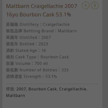
Maltbarn Craigellachie 2007
16yo Bourbon Cask 53.1%
蒸餾廠 Distillery：Craigellachie
裝瓶品牌 Bottling Brand：Maltbarn
蒸餾年 Distilled：2007
裝瓶年 Bottled：2023
酒齡 Stated Age：16
桶別 Cask Type：Bourbon Cask
容量 Volume：700 ml
裝瓶數 Number of Bottles：333
酒精濃度 Strength：53.1%
標籤:
2007
,
Bourbon Cask
,
Craigellachie
,
Maltbarn