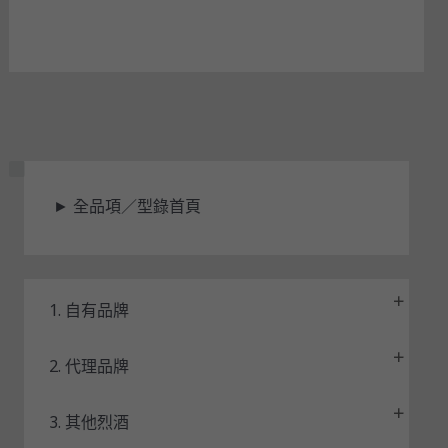
狀
►
全品項／型錄首頁
態
1. 自有品牌
2. 代理品牌
3. 其他烈酒