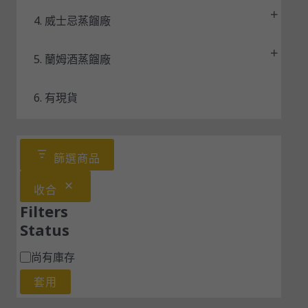
4. 威士忌蒸餾廠
5. 蘭姆酒蒸餾廠
6. 有現貨
篩選商品
收合
Filters
Status
尚有庫存
套用