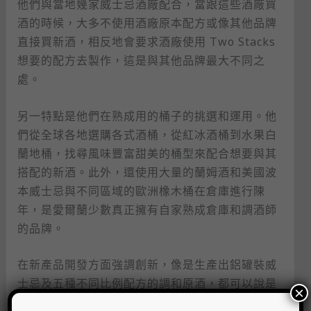
他們與當地幾家威士忌酒廠配合，當跟這些酒廠買
酒的時候，大多不使用酒廠原本配方或像其他品牌
直接買新酒，相反地會要求酒廠使用 Two Stacks
想要的配方去製作，這是與其他品牌最大不同之
處。
另一特點是他們在熟成用的桶子的挑選和運用。他
們從全球各地選購各式酒桶，從紅冰酒桶到水果白
蘭地桶，找尋風味豐富甜美的桶型來配合想要與其
搭配的新酒。此外，還使用大量的蘭姆酒和美國波
本威士忌與不同區域的歐洲橡木桶在倉庫進行陳
年，是愛爾蘭少數真正擁有自家熟成倉庫和調酒師
的品牌。
在新產品開發方面強調創新，像是生產出鋁罐裝威
士忌及五種不同比例配方的調和原酒，都可以說是
×
業界首創。因為喜愛有泥煤風格的威士忌，調和出