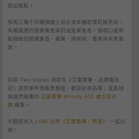
如此輕鬆！
採用三種不同種類威士忌在波本桶和雪莉桶熟成，
有著圓潤的甜美果香與奶油堅果氣息。滑順口感帶
點細緻的煙燻果香、莓果、烤核桃、香草與木質香
氣。
目前 Two Stacks 酒款在《艾雷重擊・品牌概念
店》提供單杯及販售整瓶，歡迎前來品嚐；或直接
與我們臉書的
艾雷重擊 Whisky AGE 威士忌社
團
聯繫。
也歡迎加入
LINE 社群《艾雷重擊・聚落》
一起討
論。