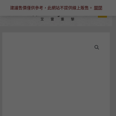
跳
建議售價僅供參考，此網站不提供線上販售。
關閉
至
主
要
內
容