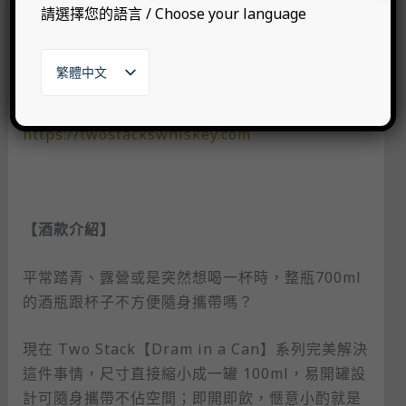
高度複雜度及獨特風格的產品促使消費者能更容易
請選擇您的語言 / Choose your language
接觸到優質的愛爾蘭威士忌，已連續兩年被評為愛
爾蘭第一的獨立裝瓶商。
繁體中文
English
Two Stacks 官方網站：
日本語
한국어
https://twostackswhiskey.com
【酒款介紹】
平常踏青、露營或是突然想喝一杯時，整瓶700ml
的酒瓶跟杯子不方便隨身攜帶嗎？
現在 Two Stack【Dram in a Can】系列完美解決
這件事情，尺寸直接縮小成一罐 100ml，易開罐設
計可隨身攜帶不佔空間；即開即飲，愜意小酌就是