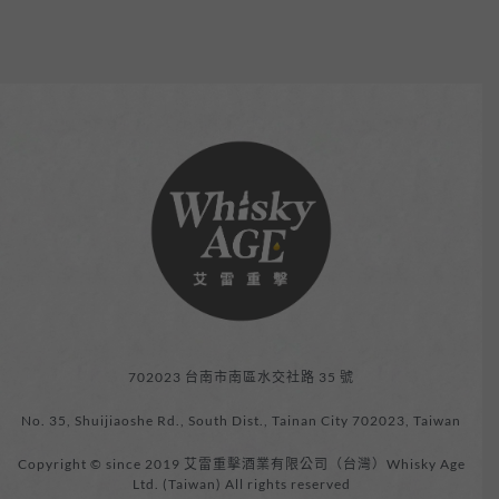
702023 台南市南區水交社路 35 號
No. 35, Shuijiaoshe Rd., South Dist., Tainan City 702023, Taiwan
Copyright © since 2019 艾雷重擊酒業有限公司（台灣）Whisky Age
Ltd. (Taiwan) All rights reserved