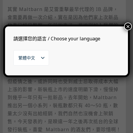
其實 Maltbarn 是艾雷重擊最早代理的 IB 品牌，
會需要再做一次介紹，實在是因為他們家上次新品
發表已經是整整一年前的事了，最近剛加入我們的
×
新酒友可能反而對他不熟。過去，Maltbarn 每年
請選擇您的語言 / Choose your language
都會穩定發行三個批次，每次 6～7 款。陸續以
來，幾款好好喝的 Glenlossie、Glentaucher、
Blair Athol、Port Charlotte（我還可以一直列下
繁體中文
去），都讓人印象深刻。不僅好喝，而且耐喝。
English
日本語
한국어
但疫情之後，或許同時也受到威士忌取得成本大幅
上漲的影響，新裝瓶上市的速度明顯下滑，慢慢掉
到幾乎一年只有一批新品。去年開始，Maltbarn
推出另一個小系列，裝瓶數都只有 40～50 瓶，數
量太少沒有出給經銷，我們自然也沒機會上架銷
售。今天發表的，是睽違一年之後再次抵台的全球
發行裝瓶，喜愛 ​ Maltbarn 的酒友們，要珍惜啊！