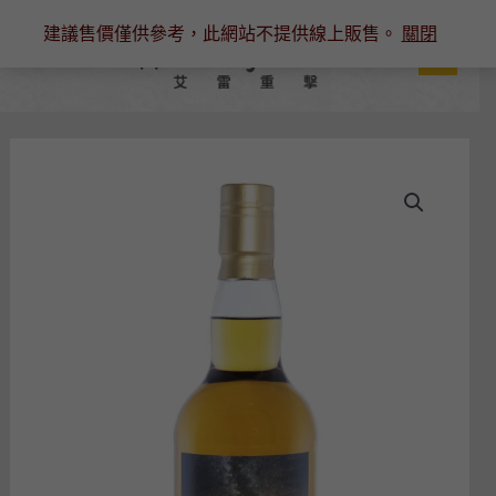
跳
建議售價僅供參考，此網站不提供線上販售。
關閉
至
主
要
內
容