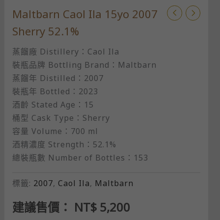
Maltbarn Caol Ila 15yo 2007
Sherry 52.1%
蒸餾廠 Distillery：Caol Ila
裝瓶品牌 Bottling Brand：Maltbarn​
蒸餾年 Distilled：2007
裝瓶年 Bottled：2023
酒齡 Stated Age：15
桶型 Cask Type：Sherry
容量 Volume：700 ml​
酒精濃度 Strength：52.1%​
總裝瓶數 Number of Bottles：153
標籤:
2007
,
Caol Ila
,
Maltbarn
建議售價：
NT$
5,200