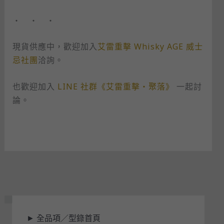
・ ・ ・
現貨供應中，歡迎加入
艾雷重擊 Whisky AGE 威士
忌社團
洽詢。
也歡迎加入
LINE 社群《艾雷重擊・聚落》
一起討
論。
狀
►
全品項／型錄首頁
態