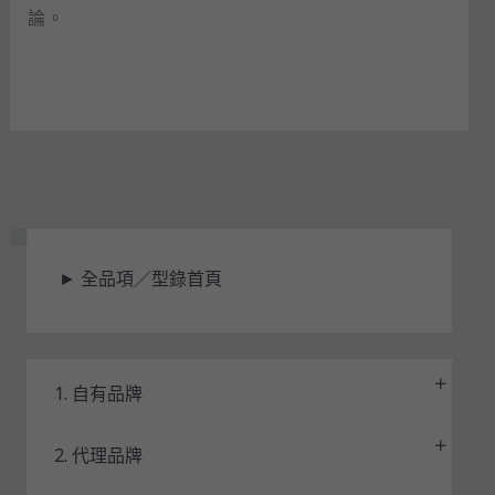
論。
狀
►
全品項／型錄首頁
態
1. 自有品牌
2. 代理品牌