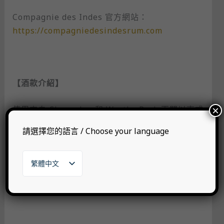
Compagnie des Indes 官方網站：
https://compagniedesindesrum.com
【酒款介紹】
使用來自 Clarendon 和 Worthy Park 兩間以壺式
×
蒸餾器做蒸餾的酒廠之蘭姆酒調和而成。
請選擇您的語言 / Choose your language
以 57% 海軍強度裝瓶讓風味更加扎實，且向英國
皇家海軍致敬。明亮的熟香蕉香氣、莓果類果香甜
味、乾果、咖啡與辛香料。口感圓潤且滑順，尾韻
繁體中文
English
有著許多果香甜味和辛香料。
日本語
한국어