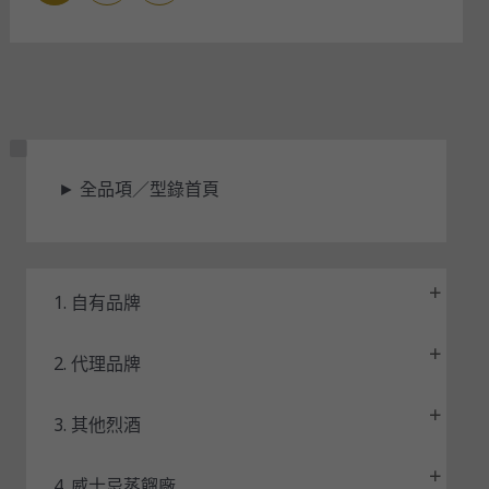
狀
►
全品項／型錄首頁
態
1. 自有品牌
2. 代理品牌
3. 其他烈酒
4. 威士忌蒸餾廠