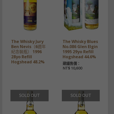
The Whisky Jury
The Whisky Blues
Ben Nevis（6週年
No.086 Glen Elgin
紀念裝瓶） 1996
1995 29yo Refill
28yo Refill
Hogshead 44.6%
Hogshead 48.2%
建議售價：
NT$
10,600
SOLD OUT
SOLD OUT