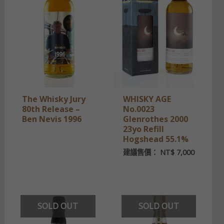
The Whisky Jury
WHISKY AGE
80th Release –
No.0023
Ben Nevis 1996
Glenrothes 2000
23yo Refill
Hogshead 55.1%
建議售價：
NT$
7,000
SOLD OUT
SOLD OUT