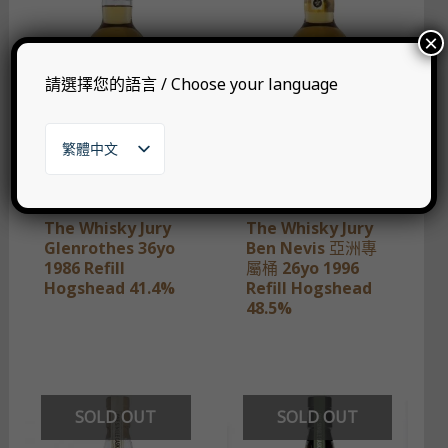
×
請選擇您的語言 / Choose your language
繁體中文
English
日本語
한국어
The Whisky Jury
The Whisky Jury
Glenrothes 36yo
Ben Nevis 亞洲專
1986 Refill
屬桶 26yo 1996
Hogshead 41.4%
Refill Hogshead
48.5%
SOLD OUT
SOLD OUT