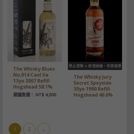
The Whisky Blues
No.014 Caol Ila
The Whisky Jury
13yo 2007 Refill
Secret Speyside
Hogshead 58.1%
30yo 1990 Refill
Hogshead 46.6%
建議售價：
NT$
4,500
1
2
→