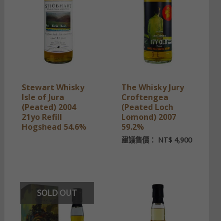
Stewart Whisky
The Whisky Jury
Isle of Jura
Croftengea
(Peated) 2004
(Peated Loch
21yo Refill
Lomond) 2007
Hogshead 54.6%
59.2%
建議售價：
NT$
4,900
SOLD OUT