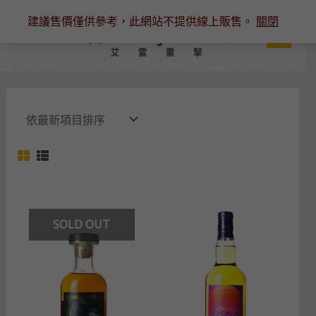
跳
建議售價僅供參考，此網站不提供線上販售。
關閉
至
主
要
內
容
SOLD OUT