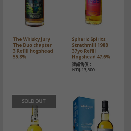
The Whisky Jury
Spheric Spirits
The Duo chapter
Strathmill 1988
3 Refill hogshead
37yo Refill
55.8%
Hogshead 47.6%
建議售價：
NT$
13,800
SOLD OUT