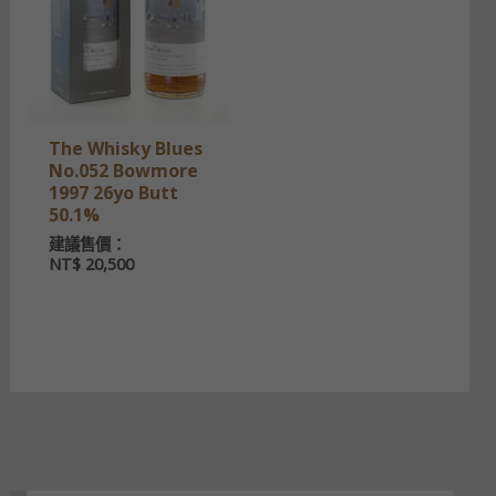
The Whisky Blues
No.052 Bowmore
1997 26yo Butt
50.1%
建議售價：
NT$
20,500