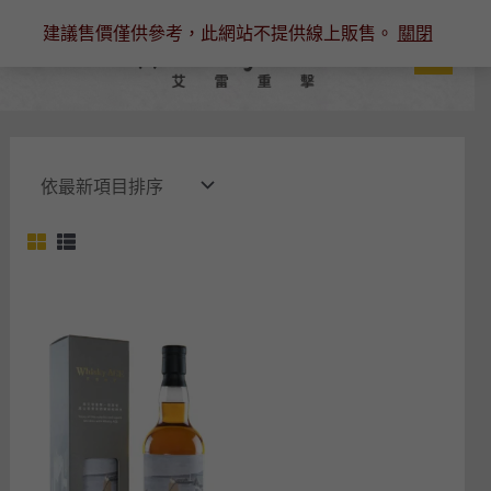
跳
建議售價僅供參考，此網站不提供線上販售。
關閉
至
主
要
內
容