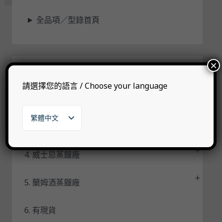
狀
►
全品項／型錄首頁
態
×
1. 自有品牌
請選擇您的語言 / Choose your language
2. 代理品牌
繁體中文
3. 其他烈酒
English
日本語
한국어
4. 威士忌蒸餾廠
5. 蘭姆酒蒸餾廠
6. 有現貨