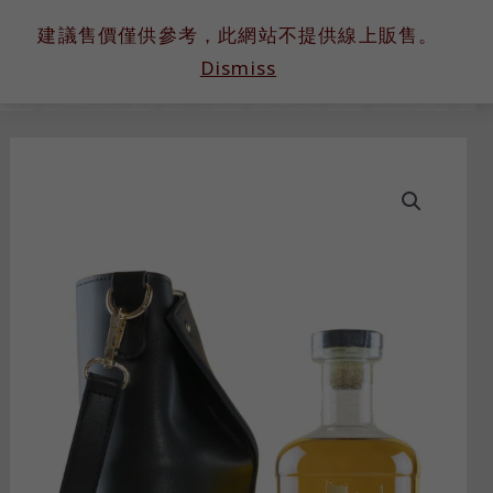
跳
建議售價僅供參考，此網站不提供線上販售。
至
Dismiss
主
要
內
容