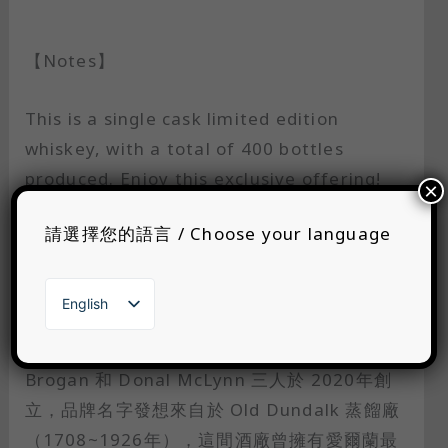
【Notes】
This is a single cask limited edition
whiskey, with a total of 400 bottles
produced. Enjoy this exclusive offering!
×
請選擇您的語言 / Choose your language
【Introduction of Brand】
English
繁體中文
Two Stacks 由 Shane McCarthy、Liam
日本語
한국어
Brogan 和 Donal McLynn 三人於 2020年創
立，品牌名字發想來自於 Old Dundalk 蒸餾廠
（1708~1926年），這間酒廠曾擁有愛爾蘭最