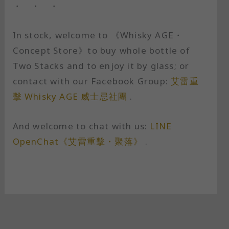
・ ・ ・
In stock, welcome to 《Whisky AGE・
Concept Store》to buy whole bottle of
Two Stacks and to enjoy it by glass; or
contact with our Facebook Group:
艾雷重
擊 Whisky AGE 威士忌社團
.
And welcome to chat with us:
LINE
OpenChat《艾雷重擊・聚落》
.