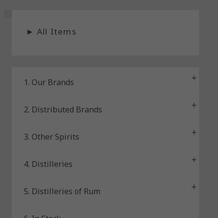
S
►
All Items
t
a
t
u
1. Our Brands
s
2. Distributed Brands
3. Other Spirits
4. Distilleries
5. Distilleries of Rum