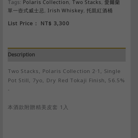
Tags:
Polaris Collection
,
Two Stacks
,
愛爾蘭
單一壺式威士忌
,
Irish Whiskey
,
托凱紅酒桶
List Price：
NT$
3,300
Description
Two Stacks, Polaris Collection 2·1, Single
Pot Still, 7yo, Dry Red Tokaji Finish, 56.5%
-
本酒款附贈精美皮套 1入