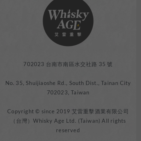
702023 台南市南區水交社路 35 號
No. 35, Shuijiaoshe Rd., South Dist., Tainan City
702023, Taiwan
Copyright © since 2019 艾雷重擊酒業有限公司
（台灣）Whisky Age Ltd. (Taiwan) All rights
reserved