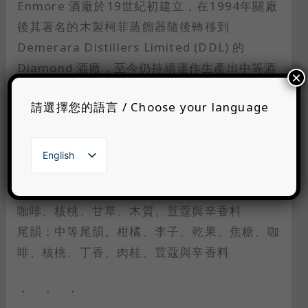
Enmore 酒廠於19世紀初建立，在1994年關廠
後其著名的木製柯菲蒸餾器隨後轉移到
Demerara Distillers Limited (DDL) 的
Diamond 酒廠，至今仍持續運作生產出中等酒
×
體帶有溫和果香的蘭姆酒。
請選擇您的語言 / Choose your language
香氣：銳利的氣息。前段有些許亮光漆、熟香
蕉、柑橘、焦糖、奶油巧克力、堅果、丁香、甘
English
草、烘烤木質香氣與香料
繁體中文
日本語
口感：滑順乾淨的口感。柑橘、香蕉、太妃糖、
한국어
咖啡、核桃、甘草、木質、荳蔻與辛香料
尾韻：中等尾韻。柑橘、李子、乾果、焦糖、咖
啡、核桃、丁香、肉桂、荳蔻與辛香料
・ ・ ・