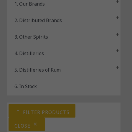
u
1. Our Brands
s
2. Distributed Brands
3. Other Spirits
4. Distilleries
5. Distilleries of Rum
6. In Stock
FILTER PRODUCTS
CLOSE