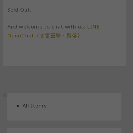
Sold Out.
And welcome to chat with us:
LINE
OpenChat《艾雷重擊・聚落》
.
S
►
All Items
t
a
t