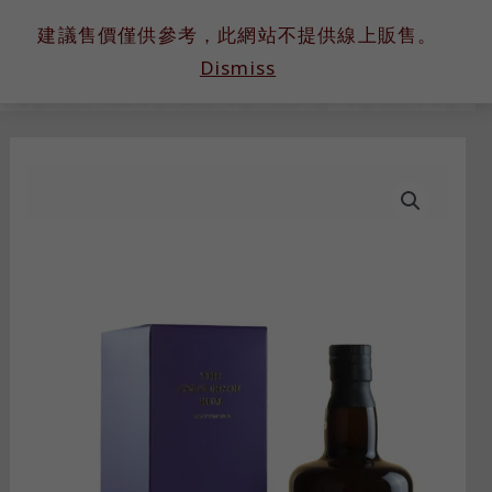
跳
建議售價僅供參考，此網站不提供線上販售。
至
Dismiss
主
要
內
容