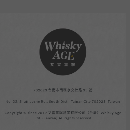
702023 台南市南區水交社路 35 號
No. 35, Shuijiaoshe Rd., South Dist., Tainan City 702023, Taiwan
Copyright © since 2019 艾雷重擊酒業有限公司（台灣）Whisky Age
Ltd. (Taiwan) All rights reserved