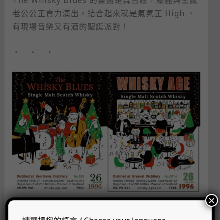
老公公正賣力演出，結合起來就是氣氛正 High 、
有現場音樂又有酒的聖誕派對！
・ ・ ・
×
・ ・ ・