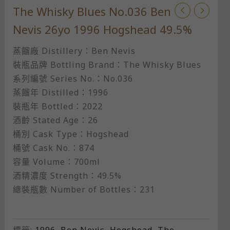
The Whisky Blues No.036 Ben
Nevis 26yo 1996 Hogshead 49.5%
蒸餾廠 Distillery：Ben Nevis
裝瓶品牌 Bottling Brand：The Whisky Blues
系列編號 Series No.：No.036
蒸餾年 Distilled：1996
裝瓶年 Bottled：2022
酒齡 Stated Age：26
桶別 Cask Type：Hogshead
桶號 Cask No.：874
容量 Volume：700ml
酒精濃度 Strength：49.5%
總裝瓶數 Number of Bottles：231
標籤:
1996
,
Ben Nevis
,
Hogshead
,
The