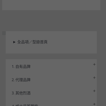
是
►
全品項／型錄首頁
否
可
用
1. 自有品牌
2. 代理品牌
3. 其他烈酒