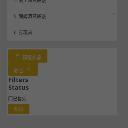
4. 威士忌蒸餾廠
5. 蘭姆酒蒸餾廠
6. 有現貨
篩選商品
收合
Filters
Status
已售完
套用