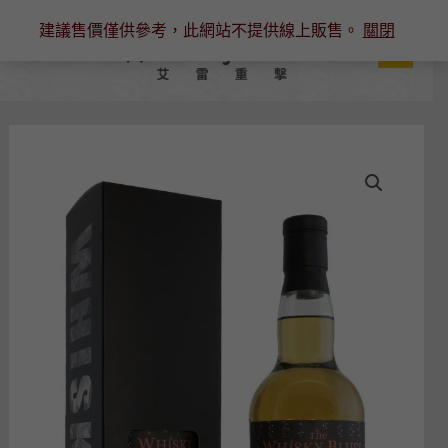
跳
建議售價僅供參考，此網站不提供線上販售。
關閉
至
主
要
內
容