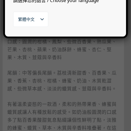
請選擇您的語言 / Choose your language
香氣：溫柔的甜橙、杏桃、蘋果和瓜果，荔枝的清
新甜感點綴著香氣，蜂蜜、奶油、杏仁、木質、些
繁體中文
微蠟質感、礦物感、荳蔻與辛香料
English
日本語
한국어
口感：圓潤的柑橘、鳳梨、些微百香果、熟瓜果、
芒果、杏桃、蘋果、奶油酥餅、蜂蜜、杏仁、堅
果、木質、荳蔻與辛香料
尾韻：中等偏長尾韻。荔枝清新甜香、百香果、瓜
果、香蕉、杏桃、柑橘、蜂蜜、奶油、木質乾澀
感、些微草本感、淡淡的蠟質感、荳蔻與辛香料。
有著溫柔姿態的一款酒，柔和的熱帶果香、蜂蜜與
蠟質感讓人有種放鬆的感受。如奶油般圓潤的口感
多了點百香果酸甜氣息點綴讓個性鮮明了點，淡雅
的蜂蜜、蠟質、草本、木質與辛香料堆疊著，在這