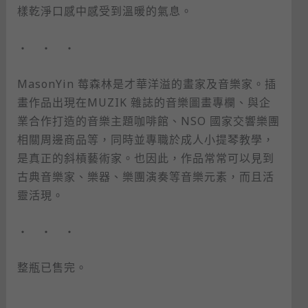
樣乾淨口感中感受到溫暖的氣息。
・ ・ ・
MasonYin 莓森林是才華洋溢的畫家及音樂家。插
畫作品出現在MUZIK 雜誌的音樂圖畫專欄、與企
業合作打造的音樂主題咖啡館、NSO 國家交響樂團
相關周邊商品等，同時並專職於成人小提琴教學，
是真正的斜槓藝術家。也因此，作品常常可以見到
古典音樂家、樂器、樂團演奏等音樂元素，而且活
靈活現。
・ ・ ・
整瓶已售完。