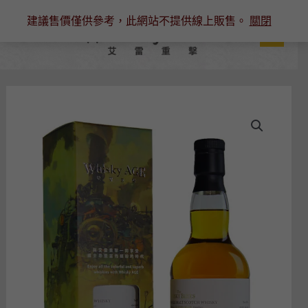
跳
建議售價僅供參考，此網站不提供線上販售。
關閉
至
主
要
內
容