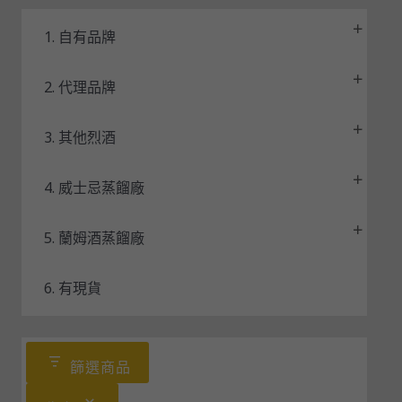
1. 自有品牌
2. 代理品牌
3. 其他烈酒
4. 威士忌蒸餾廠
5. 蘭姆酒蒸餾廠
6. 有現貨
篩選商品