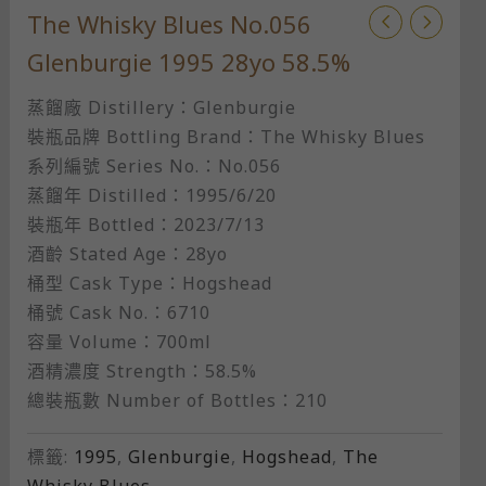
The Whisky Blues No.056
Glenburgie 1995 28yo 58.5%
蒸餾廠 Distillery：Glenburgie
裝瓶品牌 Bottling Brand：The Whisky Blues
系列編號 Series No.：No.056
蒸餾年 Distilled：1995/6/20
裝瓶年 Bottled：2023/7/13
酒齡 Stated Age：28yo
桶型 Cask Type：Hogshead
桶號 Cask No.：6710
容量 Volume：700ml
酒精濃度 Strength：58.5%
總裝瓶數 Number of Bottles：210
標籤:
1995
,
Glenburgie
,
Hogshead
,
The
Whisky Blues