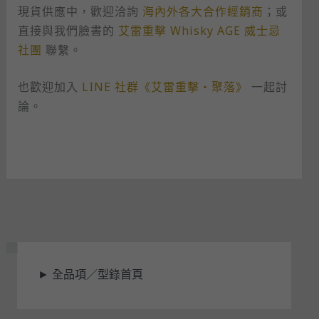
現貨供應中，歡迎洽詢
海內外各大合作經銷商
；或
直接與我們臉書的
艾雷重擊 Whisky AGE 威士忌
社團
聯繫。
也歡迎加入
LINE 社群《艾雷重擊・聚落》
一起討
論。
狀
►
全品項／型錄首頁
態