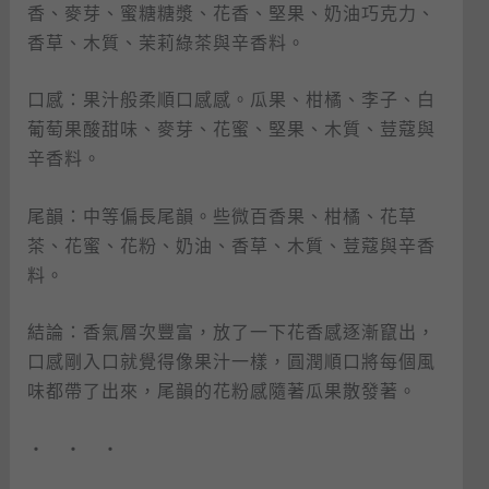
香、麥芽、蜜糖糖漿、花香、堅果、奶油巧克力、
香草、木質、茉莉綠茶與辛香料。
口感：果汁般柔順口感感。瓜果、柑橘、李子、白
葡萄果酸甜味、麥芽、花蜜、堅果、木質、荳蔻與
辛香料。
尾韻：中等偏長尾韻。些微百香果、柑橘、花草
茶、花蜜、花粉、奶油、香草、木質、荳蔻與辛香
料。
結論：香氣層次豐富，放了一下花香感逐漸竄出，
口感剛入口就覺得像果汁一樣，圓潤順口將每個風
味都帶了出來，尾韻的花粉感隨著瓜果散發著。
・ ・ ・