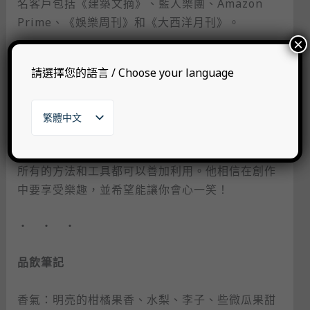
名客戶包括《建築文摘》、藍人樂團、Amazon
Prime、《娛樂周刊》和《大西洋月刊》。
×
作品自承受到：Moebius、Terry Gilliam、Luc
請選擇您的語言 / Choose your language
Besson、Imperial Boy、宮崎駿、Roger
Dean、生頼範義等人的影響。曾住過印度、印
尼、義大利、沙烏地阿拉伯和加拿大的他，近期創
繁體中文
作風格可以稱為「逃避現實的奇幻寫實主義」。
English
日本語
Steve 認為，只要努力追求獨一無二的作品，幾乎
한국어
所有的方法和工具都可以善加利用。他相信在創作
中要享受樂趣，並希望能讓你會心一笑！
・ ・ ・
品飲筆記
香氣：明亮的柑橘果香、水梨、李子、些微瓜果甜