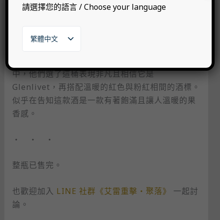
請選擇您的語言 / Choose your language
大香檳區的干邑，則是在 Second Fill Sherry
Hogshead 熟成，讓香氣多了許多雪莉調性的葡萄
乾與乾果，讓原先柔順的干邑轉化成飽滿的調性。
繁體中文
English
Spheric Spirit 說在市面上流通的一些類似桶子當
日本語
한국어
中，他們選了這桶表現非凡且相信它是
Glenlivet，再搭配溫暖的紅色與粉紅相間的酒標。
似乎在告知這款酒是一款有著飽滿且讓人溫暖的果
香感。
・ ・ ・
整瓶已售完。
也歡迎加入
LINE 社群《艾雷重擊・聚落》
一起討
論。