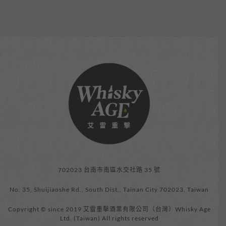
702023 台南市南區水交社路 35 號
No. 35, Shuijiaoshe Rd., South Dist., Tainan City 702023, Taiwan
Copyright © since 2019 艾雷重擊酒業有限公司（台灣）Whisky Age
Ltd. (Taiwan) All rights reserved