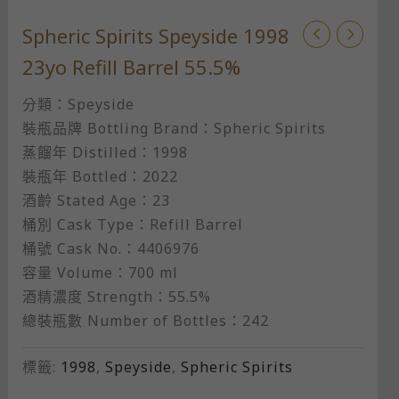
Spheric Spirits Speyside 1998
23yo Refill Barrel 55.5%
分類：Speyside
裝瓶品牌 Bottling Brand：Spheric Spirits
蒸餾年 Distilled：1998
裝瓶年 Bottled：2022
酒齡 Stated Age：23
桶別 Cask Type：Refill Barrel
桶號 Cask No.：4406976
容量 Volume：700 ml
酒精濃度 Strength：55.5%
總裝瓶數 Number of Bottles：242​
標籤:
1998
,
Speyside
,
Spheric Spirits