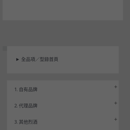
狀
►
全品項／型錄首頁
態
1. 自有品牌
2. 代理品牌
3. 其他烈酒