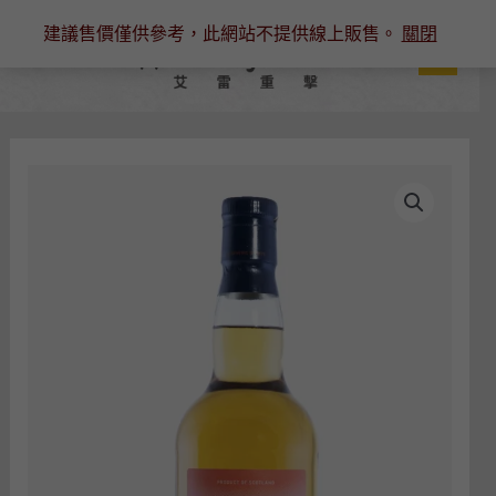
跳
建議售價僅供參考，此網站不提供線上販售。
關閉
至
主
要
內
容