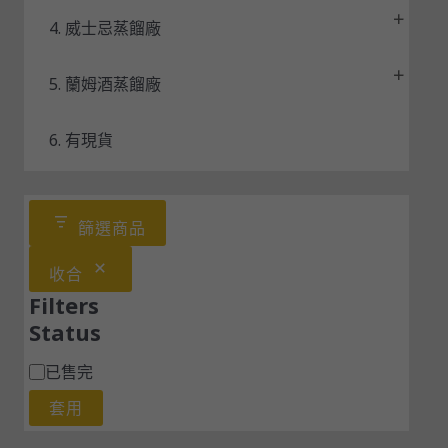
4. 威士忌蒸餾廠
5. 蘭姆酒蒸餾廠
6. 有現貨
篩選商品
收合
Filters
Status
已售完
套用