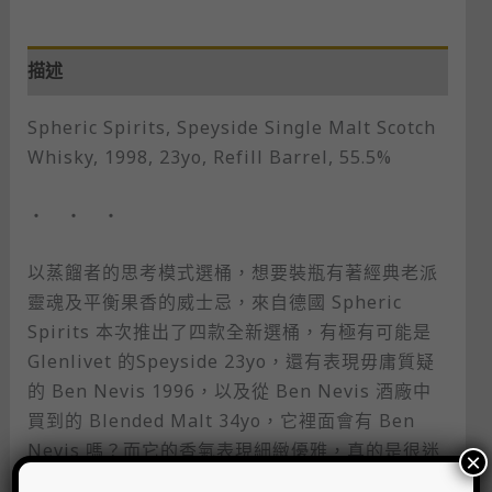
描述
Spheric Spirits, Speyside Single Malt Scotch
Whisky, 1998, 23yo, Refill Barrel, 55.5%
・ ・ ・
以蒸餾者的思考模式選桶，想要裝瓶有著經典老派
靈魂及平衡果香的威士忌，來自德國 Spheric
Spirits 本次推出了四款全新選桶，有極有可能是
Glenlivet 的Speyside 23yo，還有表現毋庸質疑
的 Ben Nevis 1996，以及從 Ben Nevis 酒廠中
買到的 Blended Malt 34yo，它裡面會有 Ben
Nevis 嗎？而它的香氣表現細緻優雅，真的是很迷
×
人，是不是讓你多了點興奮雀躍感？最後一款來自