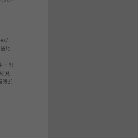
es/
園佔地
共生，對
棒給兒
則著眼於