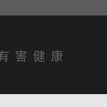
有 害 健 康
s reserved