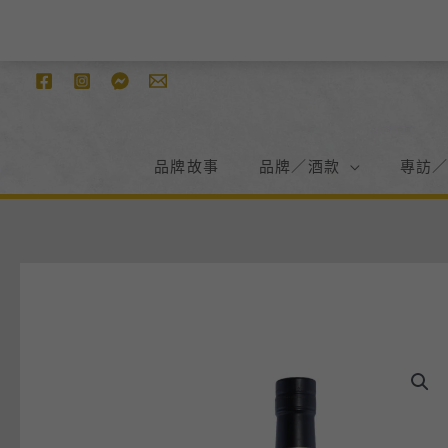
跳
至
主
要
內
容
品牌故事
品牌／酒款
專訪