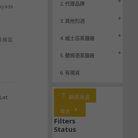
2. 代理品牌
uyade
3. 其他烈酒
4. 威士忌蒸餾廠
大香檳區
5. 蘭姆酒蒸餾廠
6. 有現貨
篩選商品
Lot
收合
Filters
Status