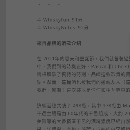
・ ・ ・
⇨ Whiskyfun: 91分
⇨ WhiskyNotes: 92分
來自品牌的酒款介紹
在 2021年的夏天和聖誕節，我們就曾裝過這
中，我們到的時機正好，Pascal 和 Ch
窖裡體驗了獨特的時刻，品嚐這些珍貴的寶物
點。然而，這桶酒也被我們的挪威友人（
我們，感謝！這次裝瓶是信任和相互尊重
這桶酒總共裝了 498瓶，其中 378瓶由 Mal
干邑主體是由 60年代的干邑組成，大約 
美陳釀的大香檳區干邑的酒精濃度已經自然降
果，洋槐蜜，杏桃，薄荷，成熟的白李和