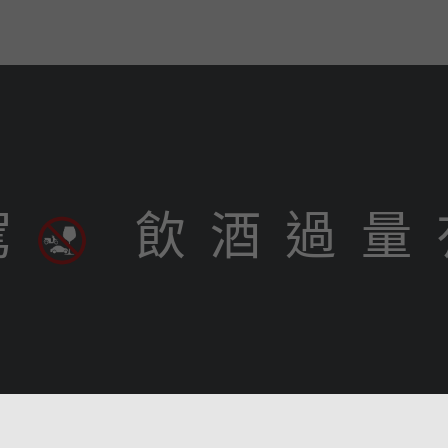
駕
飲 酒 過 量 
702023 台南市南區水交社路 35 號
o. 35, Shuijiaoshe Rd., South Dist., Tainan City 702023, Taiwan
ce 2019 艾雷重擊酒業有限公司（台灣）Whisky Age Ltd. (Taiwan) All right