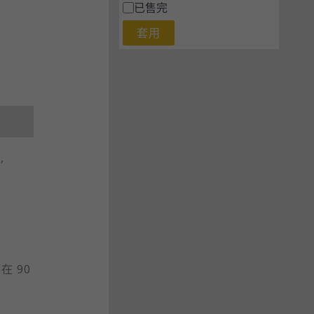
已售完
套用
,
在 90