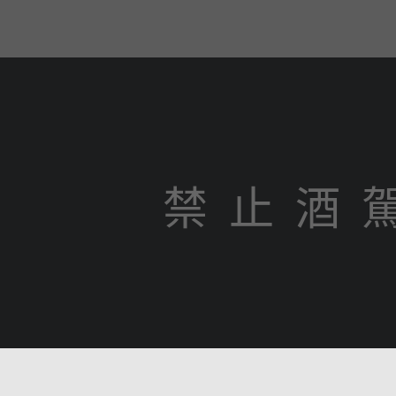
禁 止 酒 
N
Copyright © sin