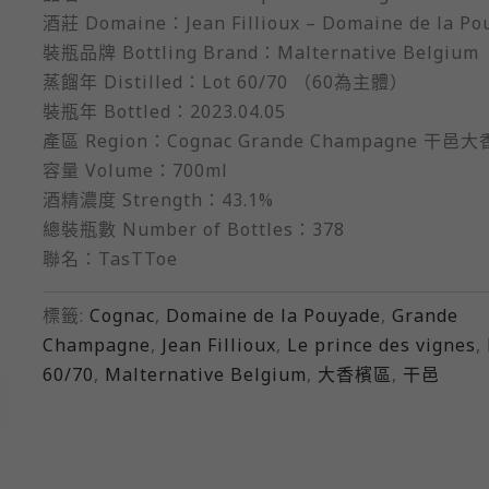
酒莊 Domaine：Jean Fillioux – Domaine de la Po
裝瓶品牌 Bottling Brand：Malternative Belgium
蒸餾年 Distilled：Lot 60/70 （60為主體）
裝瓶年 Bottled：2023.04.05
產區 Region：Cognac Grande Champagne 干邑
容量 Volume：700ml
酒精濃度 Strength：43.1%
總裝瓶數 Number of Bottles：378
聯名：TasTToe
標籤:
Cognac
,
Domaine de la Pouyade
,
Grande
Champagne
,
Jean Fillioux
,
Le prince des vignes
,
60/70
,
Malternative Belgium
,
大香檳區
,
干邑