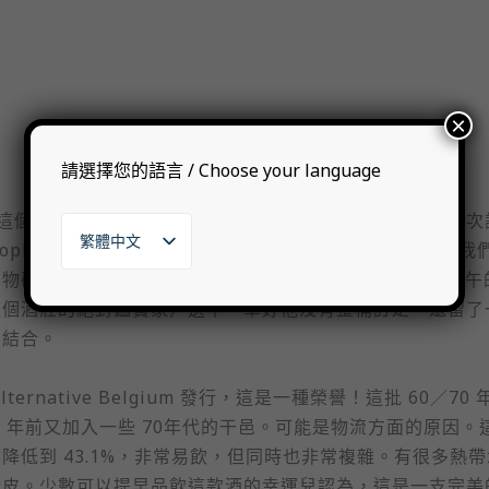
×
請選擇您的語言 / Choose your language
個優異干邑酒莊的 65 和 1992 年份。在 2023年初的一
繁體中文
ristophe 剛剛才選出了一些被認為是瓶裝成熟的卓越酒桶。我
English
確實讓人感到謙卑。這批 60／70 年份的干邑是當天下午
日本語
這個酒莊的絕對鑑賞家）選中。幸好他沒有整桶訂走，還留了
한국어
的結合。
ternative Belgium 發行，這是一種榮譽！這批 60／70
20 年前又加入一些 70年代的干邑。可能是物流方面的原因。
低到 43.1%，非常易飲，但同時也非常複雜。有很多熱帶
橙皮。少數可以提早品飲這款酒的幸運兒認為，這是一支完美