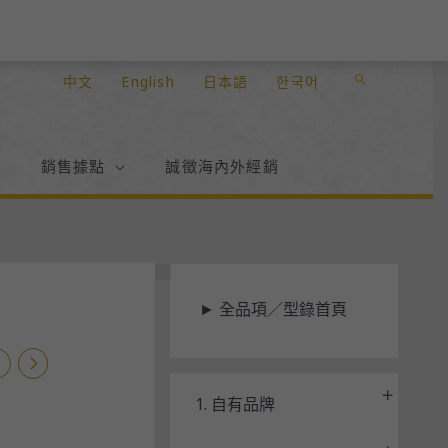
中文
English
日本語
한국어
搜
尋
絮
銷售據點
誠徵海內外經銷
狀
►
全品項／型錄首頁
態
1. 自有品牌