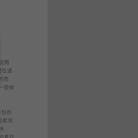
次訪問
們在酒
的亮
一些給
 年份的
這款完
水
的夏日