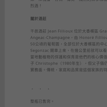
烈酒！
關於酒莊
干邑酒莊 Jean Fillioux 位於大香檳區 Gran
Angeac-Champagne，由 Honoré 
50公頃的葡萄園，全部位於大香檳區的中心地
Segonzac 開車上來，在幾公里前就可以
當地動植物的保護和保育是他們的核心價值之一。P
子 Christophe（1980年生），但父子倆
實務面。傳統，家庭和品質是這個家族的
・ ・ ・
整瓶已售完。