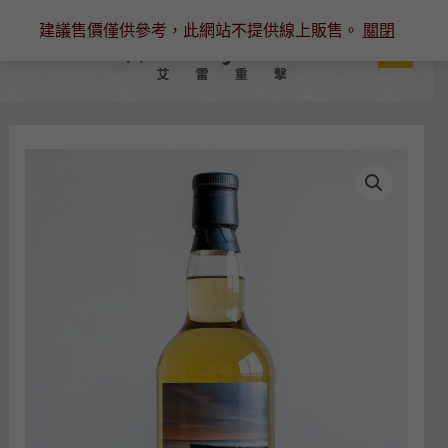
跳
建議售價僅供參考，此網站不提供線上販售。
關閉
至
主
要
內
容