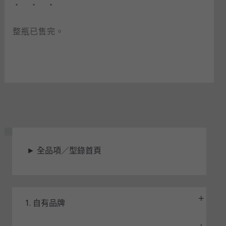
・ ・ ・
整瓶已售完。
狀
►
全品項／型錄首頁
態
1. 自有品牌