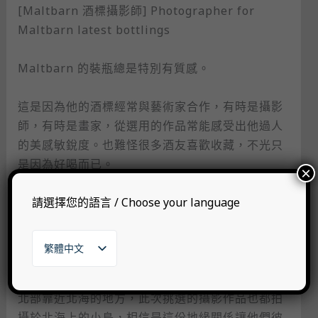
[Maltbarn 酒標攝影師] Photographer for
Maltbarn latest bottlings ​
Maltbarn 的裝瓶總是特別有質感。​
這是因為他的酒標經常與藝術家合作，有時是攝影
師，有時是畫家，從選用的作品常能感受出他過人
的美感敏銳度。也難怪很多酒友喜歡收藏，不光只
是因為好喝而已。​
×
請選擇您的語言 / Choose your language
這次 Maltbarn 的最新裝瓶系列，搭配的是德國攝
影師 Deff Westerkamp 的地景攝影作品。​
繁體中文
Deff Westerkamp 出生於 1968 年，在北海的
English
Langeoog 島上長大。Maltbarn 的據點也在德國
日本語
한국어
北部靠近北海的地方，此次挑選的攝影作品也都拍
攝於北海上的小島，相信是這份地緣關係讓他們彼