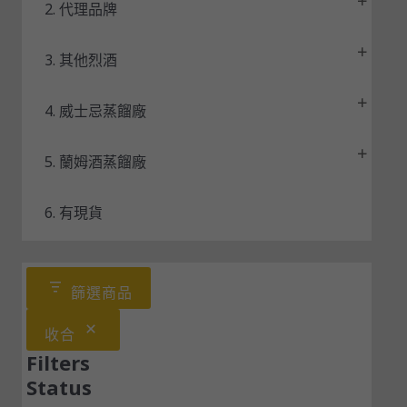
2. 代理品牌
3. 其他烈酒
4. 威士忌蒸餾廠
5. 蘭姆酒蒸餾廠
6. 有現貨
篩選商品
收合
Filters
Status