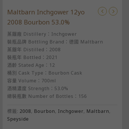
Maltbarn Inchgower 12yo
2008 Bourbon​ 53.0%
蒸餾廠 Distillery：Inchgower
裝瓶品牌 Bottling Brand：德國 Maltbarn
蒸餾年 Distilled：2008
裝瓶年 Bottled：2021
酒齡 Stated Age：12
桶別 Cask Type：Bourbon Cask
容量 Volume：700ml
酒精濃度 Strength：53.0%
總裝瓶數 Number of Bottles：156
標籤:
2008
,
Bourbon
,
Inchgower
,
Maltbarn
,
Speyside