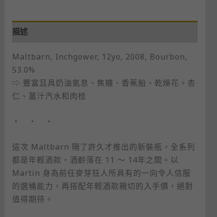
描述
Maltbarn, Inchgower, 12yo, 2008, Bourbon​,
53.0%
⇨ 豐富且具奶油氣息、焦糖、香蕉船、乾燥花。杏
仁、薑汁汽水和肉桂
・ ・ ・
這次 Maltbarn 隔了許久才推出的新裝瓶，全系列
都是年輕酒款，酒齡落在 11 ～ 14年之間。以
Martin 身為前任麥芽狂人所具有的一向令人信服
的選桶能力，再搭配年輕酒款親切的入手價，絕對
值得期待。​