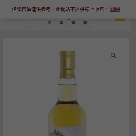
跳
建議售價僅供參考，此網站不提供線上販售。
關閉
至
主
要
內
容