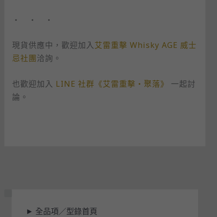
・ ・ ・
現貨供應中，歡迎加入
艾雷重擊 Whisky AGE 威士
忌社團
洽詢。
也歡迎加入
LINE 社群《艾雷重擊・聚落》
一起討
論。
狀
►
全品項／型錄首頁
態