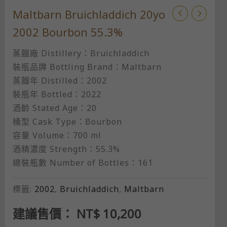
Maltbarn Bruichladdich 20yo
2002 Bourbon 55.3%
蒸餾廠 Distillery：Bruichladdich
裝瓶品牌 Bottling Brand：Maltbarn​
蒸餾年 Distilled：2002
裝瓶年 Bottled：2022​
酒齡 Stated Age：20
桶型 Cask Type：Bourbon
容量 Volume：700 ml​
酒精濃度 Strength：55.3%​
總裝瓶數 Number of Bottles：161
標籤:
2002
,
Bruichladdich
,
Maltbarn
建議售價：
NT$
10,200