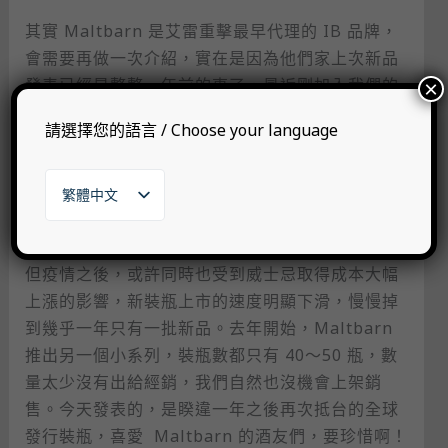
其實 Maltbarn 是艾雷重擊最早代理的 IB 品牌，
會需要再做一次介紹，實在是因為他們家上次新品
發表已經是整整一年前的事了，最近剛加入我們的
×
新酒友可能反而對他不熟。過去，Maltbarn 每年
請選擇您的語言 / Choose your language
都會穩定發行三個批次，每次 6～7 款。陸續以
來，幾款好好喝的 Glenlossie、Glentaucher、
Blair Athol、Port Charlotte（我還可以一直列下
繁體中文
去），都讓人印象深刻。不僅好喝，而且耐喝。
English
日本語
한국어
但疫情之後，或許同時也受到威士忌取得成本大幅
上漲的影響，新裝瓶上市的速度明顯下滑，慢慢掉
到幾乎一年只有一批新品。去年開始，Maltbarn
推出另一個小系列，裝瓶數都只有 40～50 瓶，數
量太少沒有出給經銷，我們自然也沒機會上架銷
售。今天發表的，是睽違一年之後再次抵台的全球
發行裝瓶，喜愛 ​ Maltbarn 的酒友們，要珍惜啊！