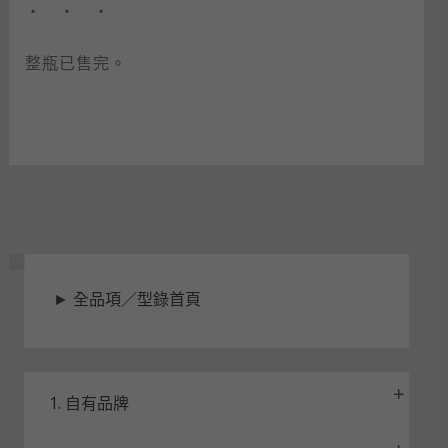
・ ・ ・
整瓶已售完。
狀
►
全品項／型錄首頁
態
1. 自有品牌