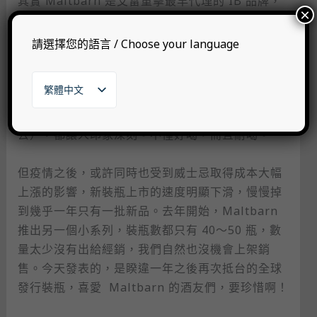
其實 Maltbarn 是艾雷重擊最早代理的 IB 品牌，
×
會需要再做一次介紹，實在是因為他們家上次新品
發表已經是整整一年前的事了，最近剛加入我們的
請選擇您的語言 / Choose your language
新酒友可能反而對他不熟。過去，Maltbarn 每年
都會穩定發行三個批次，每次 6～7 款。陸續以
繁體中文
來，幾款好好喝的 Glenlossie、Glentaucher、
English
Blair Athol、Port Charlotte（我還可以一直列下
日本語
去），都讓人印象深刻。不僅好喝，而且耐喝。
한국어
但疫情之後，或許同時也受到威士忌取得成本大幅
上漲的影響，新裝瓶上市的速度明顯下滑，慢慢掉
到幾乎一年只有一批新品。去年開始，Maltbarn
推出另一個小系列，裝瓶數都只有 40～50 瓶，數
量太少沒有出給經銷，我們自然也沒機會上架銷
售。今天發表的，是睽違一年之後再次抵台的全球
發行裝瓶，喜愛 ​ Maltbarn 的酒友們，要珍惜啊！