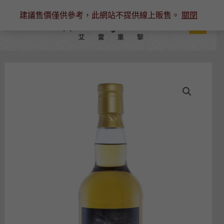
跳
建議售價僅供參考，此網站不提供線上販售。
關閉
至
主
要
內
容