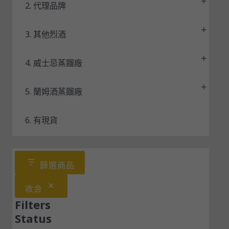
2. 代理品牌
3. 其他烈酒
4. 威士忌蒸餾廠
5. 蘭姆酒蒸餾廠
6. 有現貨
篩選商品
收合
Filters
Status