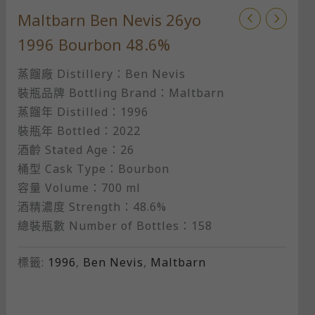
Maltbarn Ben Nevis 26yo
1996 Bourbon 48.6%
蒸餾廠 Distillery：Ben Nevis
裝瓶品牌 Bottling Brand：Maltbarn​
蒸餾年 Distilled：1996
裝瓶年 Bottled：2022​
酒齡 Stated Age：26
桶型 Cask Type：Bourbon
容量 Volume：700 ml​
酒精濃度 Strength：48.6%​
總裝瓶數 Number of Bottles：158
標籤:
1996
,
Ben Nevis
,
Maltbarn