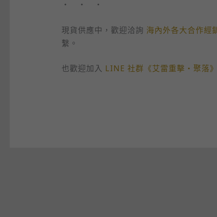
・ ・ ・
現貨供應中，歡迎洽詢
海內外各大合作經
繫。
也歡迎加入
LINE 社群《艾雷重擊・聚落