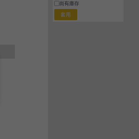
尚有庫存
套用