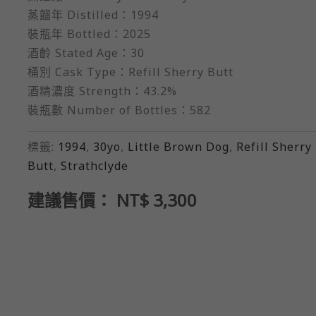
蒸餾年 Distilled：1994
裝瓶年 Bottled：2025
酒齡 Stated Age：30
桶別 Cask Type：Refill Sherry Butt
酒精濃度 Strength：43.2%
裝瓶數 Number of Bottles：582
標籤:
1994
,
30yo
,
Little Brown Dog
,
Refill Sherry
Butt​
,
Strathclyde
建議售價：
NT$
3,300