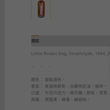
描述
Little Brown Dog, Strathclyde, 1994, 2
・ ・ ・
顏色： 甜點酒色。
香氣： 黑咖啡餅乾、白蘭地奶油、榲桲。
口感： 牛奶巧克力、棉花糖、餅乾，等等…
尾韻： 燈籠果、蜂蜜、鹹胡桃。