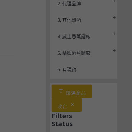
2. 代理品牌
3. 其他烈酒
4. 威士忌蒸餾廠
5. 蘭姆酒蒸餾廠
6. 有現貨
篩選商品
收合
Filters
Status