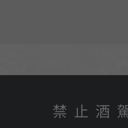
禁 止 酒 
N