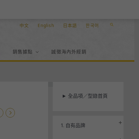
中文
English
日本語
한국어
搜
尋
絮
銷售據點
誠徵海內外經銷
狀
►
全品項／型錄首頁
態
1. 自有品牌