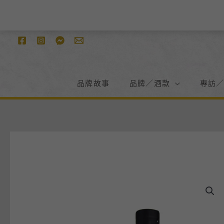
跳
至
主
要
內
容
品牌故事
品牌／酒款
專訪