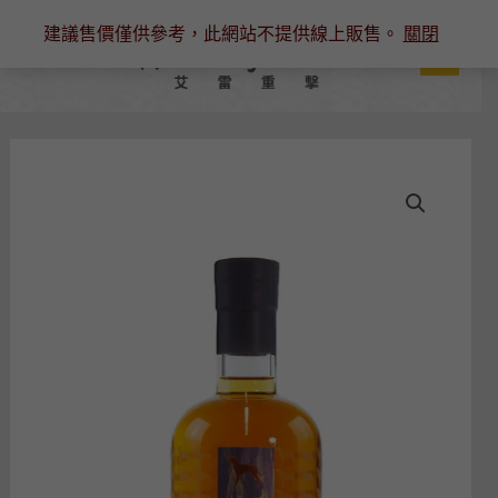
跳
建議售價僅供參考，此網站不提供線上販售。
關閉
至
主
要
內
容