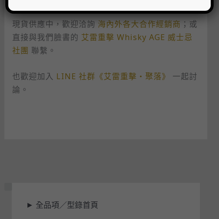
日本語
한국어
現貨供應中，歡迎洽詢
海內外各大合作經銷商
；或
直接與我們臉書的
艾雷重擊 Whisky AGE 威士忌
社團
聯繫。
也歡迎加入
LINE 社群《艾雷重擊・聚落》
一起討
論。
狀
►
全品項／型錄首頁
態