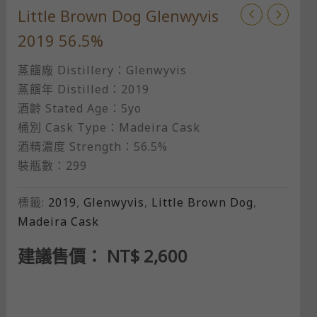
Little Brown Dog Glenwyvis
2019 56.5%
蒸餾廠 Distillery：Glenwyvis
蒸餾年 Distilled：2019
酒齡 Stated Age：5yo
桶別 Cask Type：Madeira Cask
酒精濃度 Strength：56.5%
裝瓶數：299
標籤:
2019
,
Glenwyvis
,
Little Brown Dog
,
Madeira Cask
建議售價：
NT$
2,600