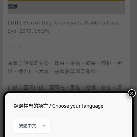
描述
Little Brown Dog, Glenwyvis, Madeira Cask,
5yo, 2019, 56.5%
・ ・ ・
香氣：飽滿的葡萄、莓果、柑橘、乾果、核桃、榛
果、烤杏仁、木質、些微菸草與辛香料。
口感：圓潤口感。葡萄乾、果乾、柑橘、麥芽、巧
×
克力、咖啡、堅果、木質、荳蔻與辛香料。
請選擇您的語言 / Choose your language
尾韻：中等尾韻。葡萄、莓果、柑橘、乾果、咖
啡、堅果、木質單寧感與辛香料。
繁體中文
English
・ ・ ・