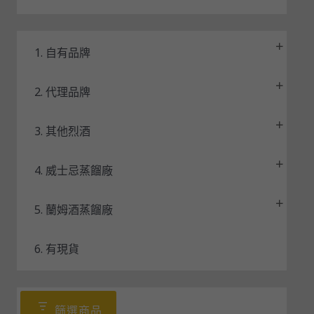
1. 自有品牌
2. 代理品牌
3. 其他烈酒
4. 威士忌蒸餾廠
5. 蘭姆酒蒸餾廠
6. 有現貨
篩選商品