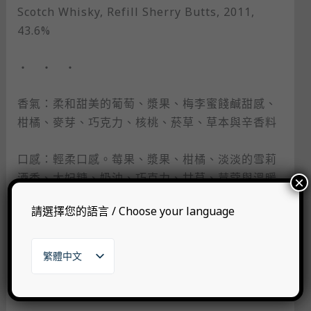
Scotch Whisky, Refill Sherry Butts, 2011,
43.6%
・ ・ ・
香氣：柔和甜美的葡萄、漿果、梅李蜜餞鹹甜感、
柑橘、麥芽、巧克力、核桃、菸草、草本與辛香料
口感：輕柔口感。莓果、漿果、柑橘、淡淡的雪莉
酒香、太妃糖、奶油、巧克力、甘草、荳蔻與溫暖
×
的辛香料感
請選擇您的語言 / Choose your language
尾韻：中等尾韻。莓果、漿果、柑橘、太妃糖、巧
克力、堅果、淡淡木質感與辛香料
繁體中文
English
日本語
・ ・ ・
한국어