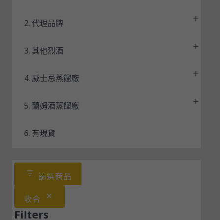
2. 代理品牌
3. 其他烈酒
4. 威士忌蒸餾廠
5. 蘭姆酒蒸餾廠
6. 有現貨
篩選商品
收合
Filters