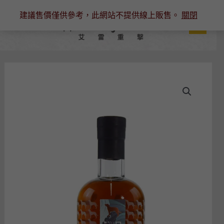
跳
建議售價僅供參考，此網站不提供線上販售。
關閉
至
主
要
內
容