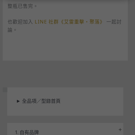
整瓶已售完。
也歡迎加入
LINE 社群《艾雷重擊・聚落》
一起討
論。
狀
►
全品項／型錄首頁
態
1. 自有品牌