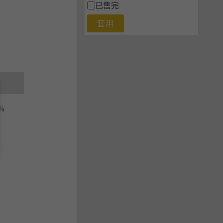
已售完
套用
3%