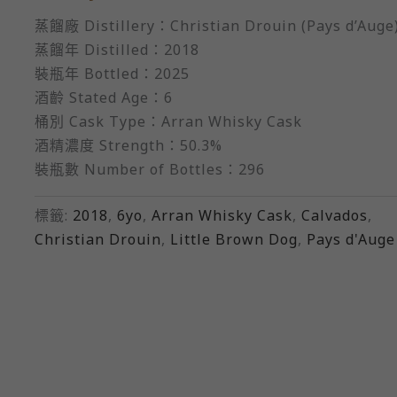
蒸餾廠 Distillery：Christian Drouin (Pays d’Auge
蒸餾年 Distilled：2018
裝瓶年 Bottled：2025
酒齡 Stated Age：6
桶別 Cask Type：Arran Whisky Cask
酒精濃度 Strength：50.3%
裝瓶數 Number of Bottles：296
標籤:
2018
,
6yo
,
Arran Whisky Cask
,
Calvados
,
Christian Drouin
,
Little Brown Dog
,
Pays d'Auge