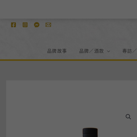
跳
至
主
要
內
容
品牌故事
品牌／酒款
專訪