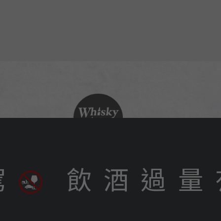
駕
飲 酒 過 量 
702023 台南市南區水交社路 35 號
o. 35, Shuijiaoshe Rd., South Dist., Tainan City 702023, Taiwan
ce 2019 艾雷重擊酒業有限公司（台灣）Whisky Age Ltd. (Taiwan) All right