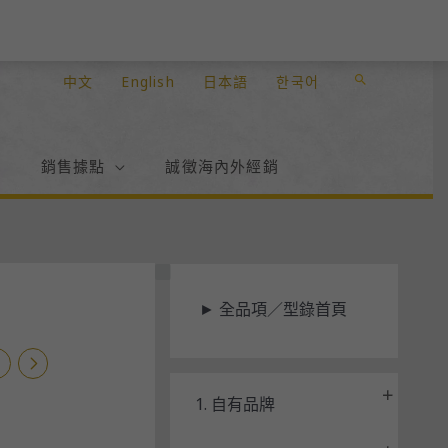
中文
English
日本語
한국어
搜
尋
絮
銷售據點
誠徵海內外經銷
狀
►
全品項／型錄首頁
態
1. 自有品牌