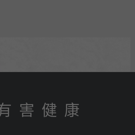
有 害 健 康
s reserved