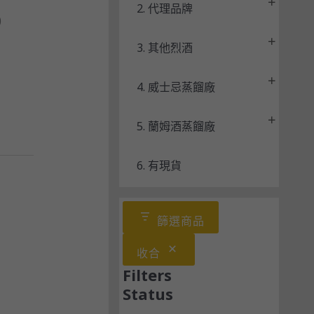
2. 代理品牌
)
3. 其他烈酒
4. 威士忌蒸餾廠
5. 蘭姆酒蒸餾廠
6. 有現貨
篩選商品
收合
Filters
Status