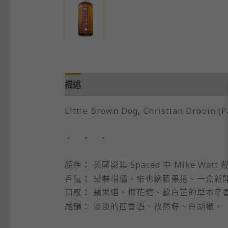
描述
Little Brown Dog, Christian Drouin (P
・ ・ ・
顏色： 英國影集 Spaced 中 Mike Wat
香氣： 罐裝柑橘、維也納蘋果捲、一盒新
口感： 蘋果塔、棉花糖、歐白芷的草本辛
尾韻： 淡淡的茴香酒、孜然籽、白胡椒。