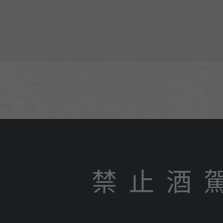
禁 止 酒 
N
Copyright © sin