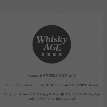
702023 台南市南區水交社路 35 號
No. 35, Shuijiaoshe Rd., South Dist., Tainan City 702023, Taiwan
Copyright © since 2019 艾雷重擊酒業有限公司（台灣）Whisky Age
Ltd. (Taiwan) All rights reserved