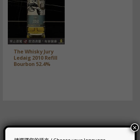
The Whisky Jury
Ledaig 2010 Refill
Bourbon 52.4%
×
狀