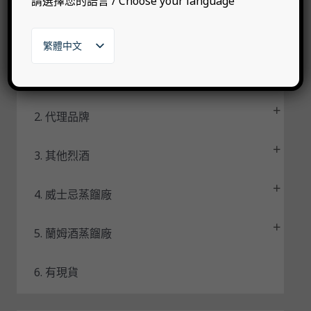
請選擇您的語言 / Choose your language
►
全品項／型錄首頁
態
繁體中文
English
日本語
1. 自有品牌
한국어
2. 代理品牌
3. 其他烈酒
4. 威士忌蒸餾廠
5. 蘭姆酒蒸餾廠
6. 有現貨