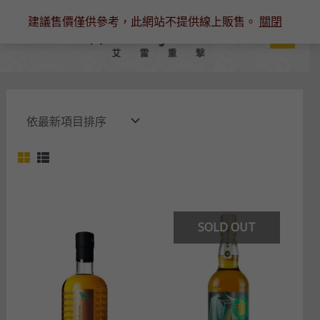
跳
建議售價僅供參考，此網站不提供線上販售。
關閉
至
主
要
內
容
SOLD OUT