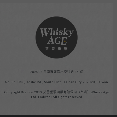
702023 台南市南區水交社路 35 號
No. 35, Shuijiaoshe Rd., South Dist., Tainan City 702023, Taiwan
Copyright © since 2019 艾雷重擊酒業有限公司（台灣）Whisky Age
Ltd. (Taiwan) All rights reserved