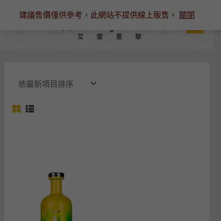
跳
建議售價僅供參考，此網站不提供線上販售。
關閉
至
主
要
內
容