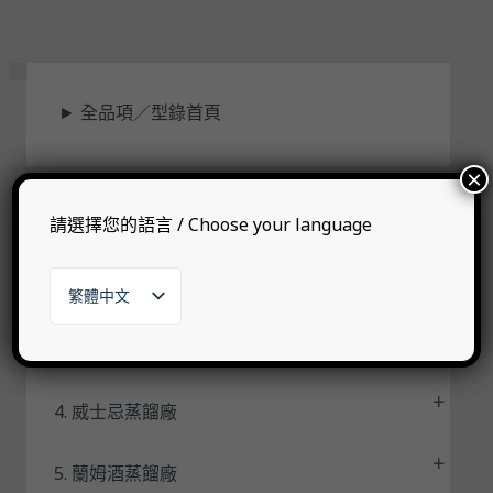
狀
►
全品項／型錄首頁
態
×
請選擇您的語言 / Choose your language
1. 自有品牌
2. 代理品牌
繁體中文
English
日本語
3. 其他烈酒
한국어
4. 威士忌蒸餾廠
5. 蘭姆酒蒸餾廠