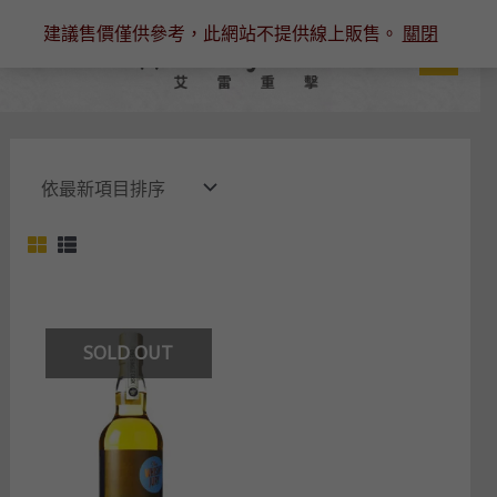
跳
建議售價僅供參考，此網站不提供線上販售。
關閉
至
主
要
內
容
SOLD OUT