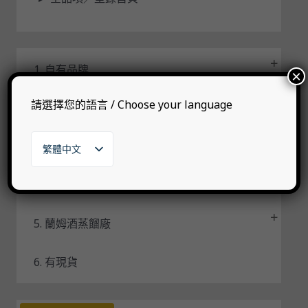
1. 自有品牌
×
請選擇您的語言 / Choose your language
2. 代理品牌
3. 其他烈酒
繁體中文
English
日本語
4. 威士忌蒸餾廠
한국어
5. 蘭姆酒蒸餾廠
6. 有現貨