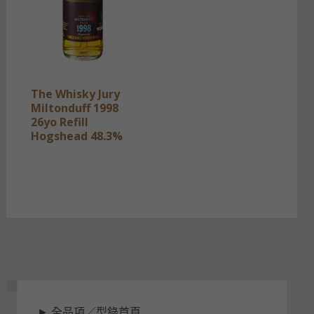
The Whisky Jury
Miltonduff 1998
26yo Refill
Hogshead 48.3%
狀
►
全品項／型錄首頁
態