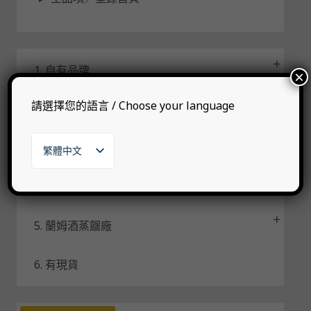
可
用
1. 自有品牌
×
請選擇您的語言 / Choose your language
2. 代理品牌
3. 其他烈酒
繁體中文
English
日本語
4. 威士忌蒸餾廠
한국어
5. 蘭姆酒蒸餾廠
6. 有現貨