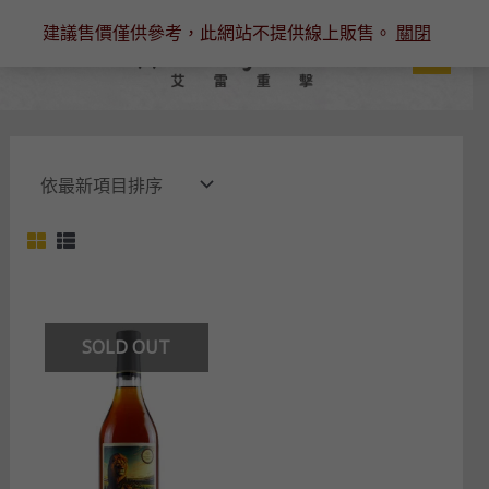
跳
建議售價僅供參考，此網站不提供線上販售。
關閉
至
主
要
內
容
SOLD OUT