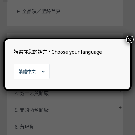
狀
►
全品項／型錄首頁
態
×
1. 自有品牌
請選擇您的語言 / Choose your language
2. 代理品牌
繁體中文
3. 其他烈酒
English
日本語
한국어
4. 威士忌蒸餾廠
5. 蘭姆酒蒸餾廠
6. 有現貨