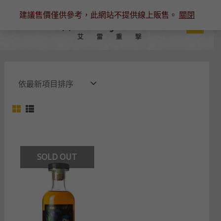
跳
建議售價僅供參考，此網站不提供線上販售。
關閉
至
主
要
內
容
SOLD OUT