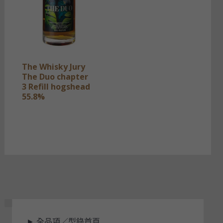
The Whisky Jury
The Duo chapter
3 Refill hogshead
55.8%
狀
►
全品項／型錄首頁
態