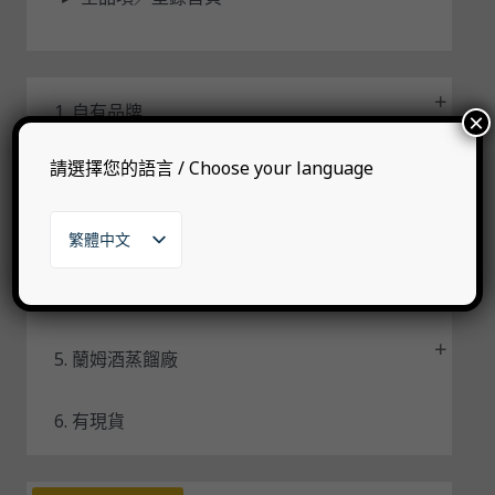
1. 自有品牌
×
請選擇您的語言 / Choose your language
2. 代理品牌
3. 其他烈酒
繁體中文
English
日本語
4. 威士忌蒸餾廠
한국어
5. 蘭姆酒蒸餾廠
6. 有現貨