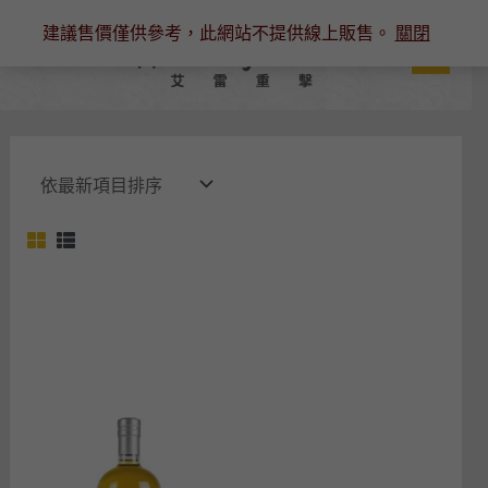
跳
建議售價僅供參考，此網站不提供線上販售。
關閉
至
主
要
內
容