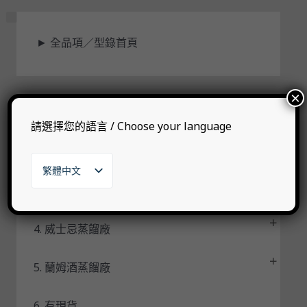
狀
►
全品項／型錄首頁
態
×
1. 自有品牌
請選擇您的語言 / Choose your language
2. 代理品牌
繁體中文
English
3. 其他烈酒
日本語
한국어
4. 威士忌蒸餾廠
5. 蘭姆酒蒸餾廠
6. 有現貨