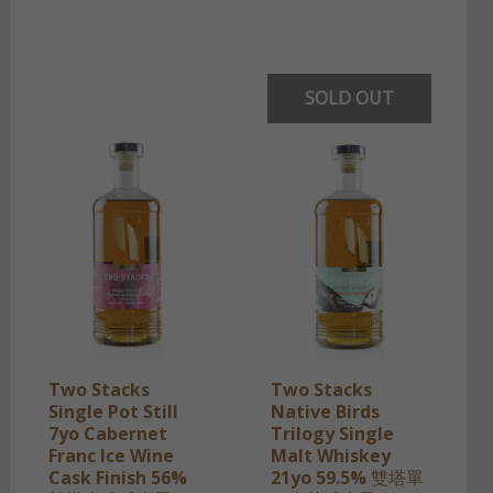
SOLD OUT
Two Stacks
Two Stacks
Single Pot Still
Native Birds
7yo Cabernet
Trilogy Single
Franc Ice Wine
Malt Whiskey
Cask Finish 56%
21yo 59.5% 雙塔單