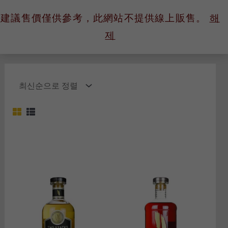
콘
建議售價僅供參考，此網站不提供線上販售。
해
텐
제
츠
로
건
너
뛰
기