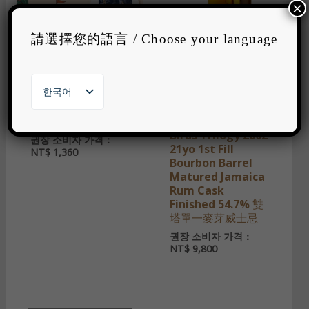
×
請選擇您的語言 / Choose your language
한국어
山野微醺組｜單一
Two Stacks
麥芽x4 + 調和x4 +
Cooley Single
繁體中文
顏色隨機登山杯x1
Malt FOIW Native
English
Birds Trilogy 2002
日本語
권장 소비자 가격：
21yo 1st Fill
NT$
1,360
Bourbon Barrel
Matured Jamaica
Rum Cask
Finished 54.7% 雙
塔單一麥芽威士忌
권장 소비자 가격：
NT$
9,800