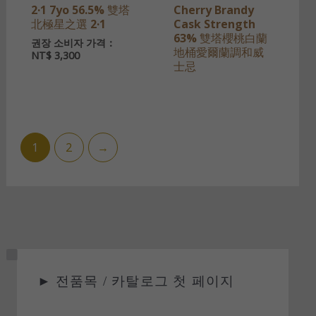
2·1 7yo 56.5% 雙塔
Cherry Brandy
北極星之選 2·1
Cask Strength
63% 雙塔櫻桃白蘭
권장 소비자 가격：
地桶愛爾蘭調和威
NT$
3,300
士忌
1
2
→
상
►
전품목 / 카탈로그 첫 페이지
태