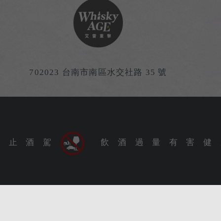
702023 台南市南區水交社路 35 號
Shuijiaoshe Rd., South Dist., Tainan City 702023, Tai
9 艾雷重擊酒業有限公司（台灣）Whisky Age Ltd. (Taiwan) Al
禁 止 酒 駕
飲 酒 過 量 有 害 健 