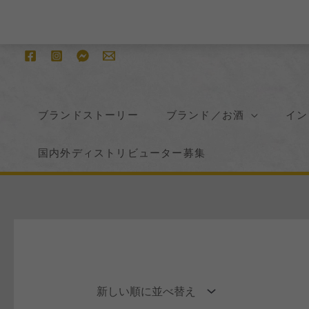
内
容
を
ス
キ
ッ
ブランドストーリー
ブランド／お酒
イン
プ
国内外ディストリビューター募集