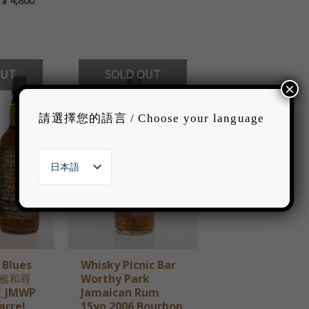
T$
4,800
OUT
SOLD OUT
×
請選擇您的語言 / Choose your language
日本語
繁體中文
English
한국어
 Blues
Whisky Picnic Bar
克猴和尋
Worthy Park
JMWP
Jamaican Rum
arrel
15yo 2006 Bourbon