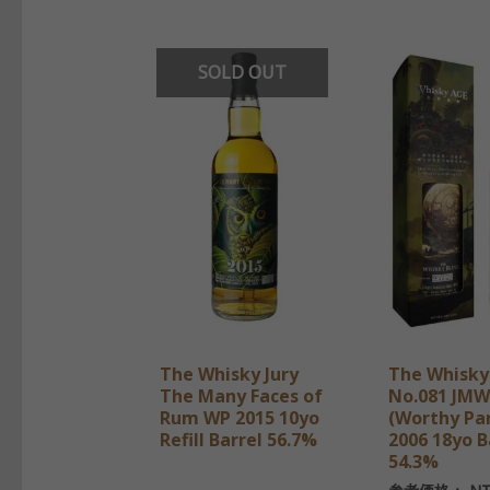
SOLD OUT
The Whisky Jury
The Whisky
The Many Faces of
No.081 JM
Rum WP 2015 10yo
(Worthy Pa
Refill Barrel 56.7%
2006 18yo B
54.3%