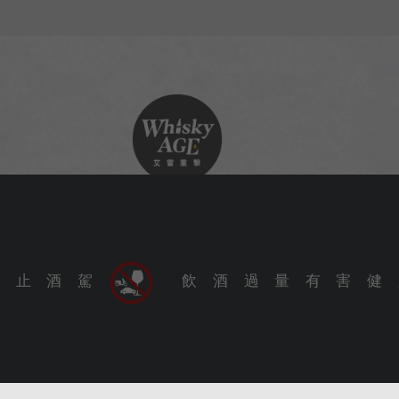
702023 台南市南區水交社路 35 號
禁 止 酒 駕
飲 酒 過 量 有 害 健 
Shuijiaoshe Rd., South Dist., Tainan City 702023, Tai
9 艾雷重擊酒業有限公司（台灣）Whisky Age Ltd. (Taiwan) Al