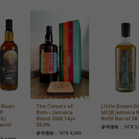
 Blues
The Colours of
Little Brown D
WP
Rum – Jamaica
MCJB Jamaica 
rk)
Blend 2008 14yo
Refill Barrel 58
arrel
58.9%
参考価格：
NT$
3,
参考価格：
NT$
4,300