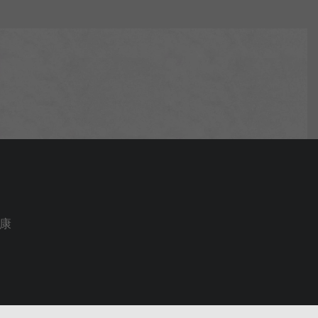
康
wan
l rights reserved