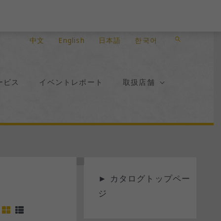
検
中文
English
日本語
한국어
索
ービス
イベントレポート
取扱店舗
ス
►
カタログトップペー
テ
ジ
ー
タ