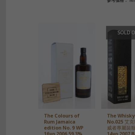
参考価格：
N
SOLD 
The Colours of
The Whisky
Rum Jamaica
No.025 艾
edition No. 9 WP
威者專屬裝瓶 
16yo 2006 59.3%
14yo 2007 B