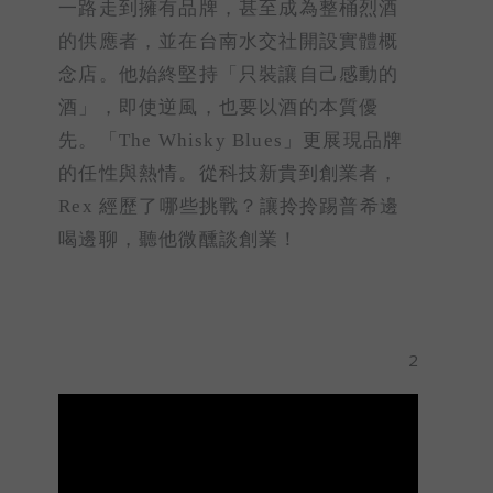
一路走到擁有品牌，甚至成為整桶烈酒
的供應者，並在台南水交社開設實體概
念店。他始終堅持「只裝讓自己感動的
酒」，即使逆風，也要以酒的本質優
先。「The Whisky Blues」更展現品牌
的任性與熱情。從科技新貴到創業者，
Rex 經歷了哪些挑戰？讓拎拎踢普希邊
喝邊聊，聽他微醺談創業！
2