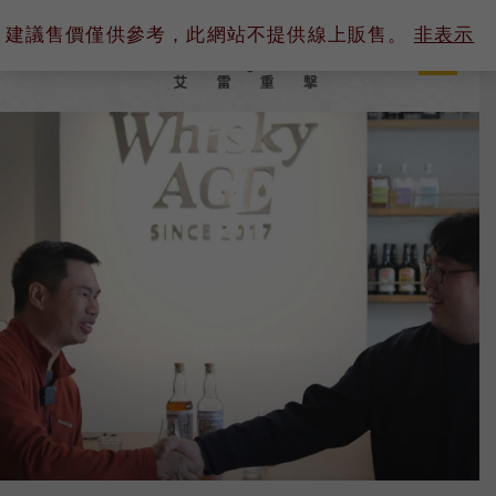
内
建議售價僅供參考，此網站不提供線上販售。
非表示
容
を
ス
キ
ッ
プ
メディアインタビュー
Interviews