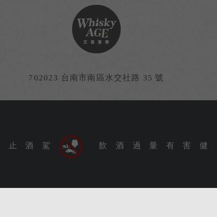
702023 台南市南區水交社路 35 號
Shuijiaoshe Rd., South Dist., Tainan City 702023, Tai
9 艾雷重擊酒業有限公司（台灣）Whisky Age Ltd. (Taiwan) Al
禁 止 酒 駕
飲 酒 過 量 有 害 健 