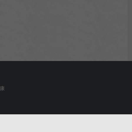
wan
l rights reserved
康