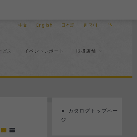
検
中文
English
日本語
한국어
索
ービス
イベントレポート
取扱店舗
ス
►
カタログトップペー
テ
ジ
ー
タ