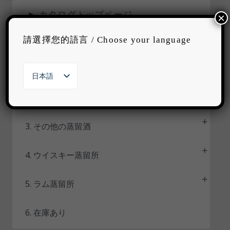
►
カタログトップページ
テ
×
ー
請選擇您的語言 / Choose your language
タ
ス
1. オリジナルブランド
日本語
繁體中文
2. 代理ブランド
English
한국어
3. その他の蒸留酒
4. ウイスキー蒸留所
5. ラム蒸留所
6. 在庫あり