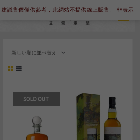
内
建議售價僅供參考，此網站不提供線上販售。
非表示
容
を
ス
キ
ッ
プ
SOLD OUT