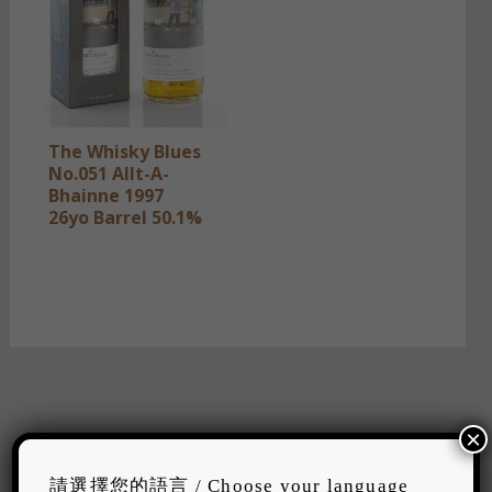
The Whisky Blues
No.051 Allt-A-
Bhainne 1997
26yo Barrel 50.1%
×
ス
請選擇您的語言 / Choose your language