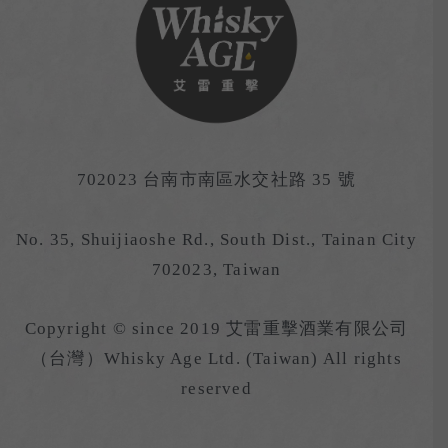
702023 台南市南區水交社路 35 號
No. 35, Shuijiaoshe Rd., South Dist., Tainan City
702023, Taiwan
Copyright © since 2019 艾雷重擊酒業有限公司
（台灣）Whisky Age Ltd. (Taiwan) All rights
reserved