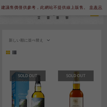
内
建議售價僅供參考，此網站不提供線上販售。
非表示
容
を
ス
キ
ッ
プ
SOLD OUT
SOLD OUT