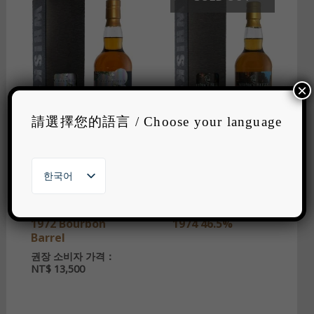
×
請選擇您的語言 / Choose your language
한국어
The Whisky Blues
The Whisky Blues
繁體中文
No.002
No.001
English
Invergordon 46yo
Invergordon 44yo
日本語
1972 Bourbon
1974 46.5%
Barrel
권장 소비자 가격：
NT$
13,500