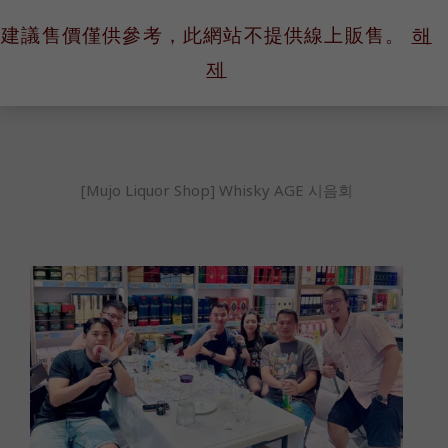
콘
建議售價僅供參考，此網站不提供線上販售。
해
텐
제
츠
로
건
너
뛰
[Mujo Liquor Shop] Whisky AGE 시음회
기