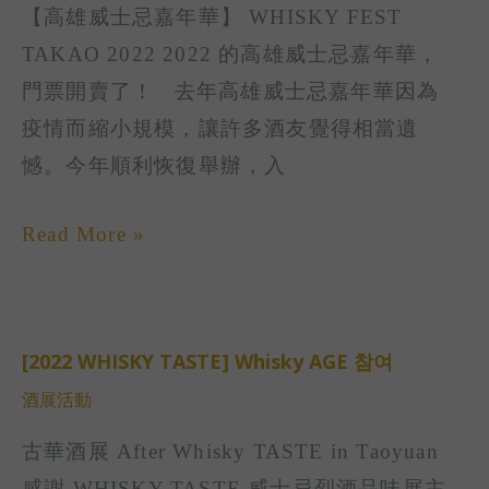
페
【高雄威士忌嘉年華】 WHISKY FEST
TAKAO
어
TAKAO 2022 2022 的高雄威士忌嘉年華，
가
門票開賣了！ 去年高雄威士忌嘉年華因為
오
疫情而縮小規模，讓許多酒友覺得相當遺
슝
憾。今年順利恢復舉辦，入
위
스
Read More »
키
페
스
티
[2022 WHISKY TASTE] Whisky AGE 참여
[2022
벌]
酒展活動
WHISKY
Whisky
TASTE]
古華酒展 After Whisky TASTE in Taoyuan​
AGE
Whisky
感謝 WHISKY TASTE 威士忌烈酒品味展主