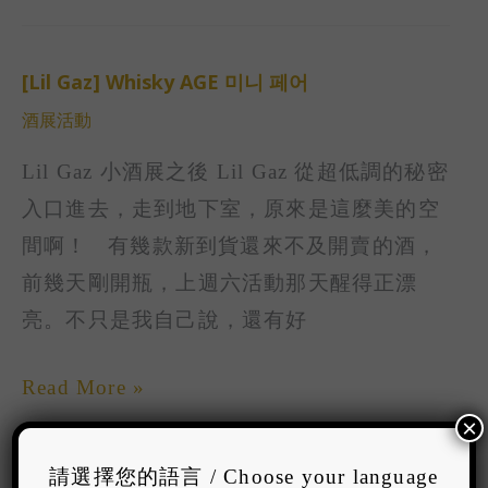
of
Rum
[Lil Gaz] Whisky AGE 미니 페어
[Lil
酒展活動
Gaz]
Whisky
Lil Gaz 小酒展之後 Lil Gaz 從超低調的秘密
AGE
入口進去，走到地下室，原來是這麼美的空
미
間啊！ 有幾款新到貨還來不及開賣的酒，
니
前幾天剛開瓶，上週六活動那天醒得正漂
페
亮。不只是我自己說，還有好
어
Read More »
×
請選擇您的語言 / Choose your language