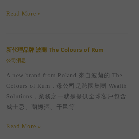
니
페
Read More »
어
新代理品牌 波蘭 The Colours of Rum
新
公司消息
代
理
A new brand from Poland 來自波蘭的 The
品
Colours of Rum，母公司是跨國集團 Wealth
牌
Solutions，業務之一就是提供全球客戶包含
波
威士忌、蘭姆酒、干邑等
蘭
The
Read More »
Colours