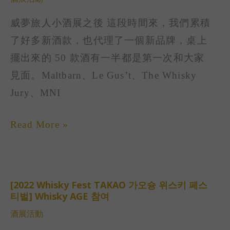
난
威夢旅人小酒展之後 這段時間來，我們累積
위
了好多新酒款，也代理了一個新品牌，桌上
몽
擺出來的 50 款酒有一半都是第一次和大家
여
見面。Maltbarn、Le Gus’t、The Whisky
인
Jury、MNI
(威
夢
Read More »
旅
人)]
Whisky
AGE
[2022 Whisky Fest TAKAO 가오슝 위스키 페스
[2022
티벌] Whisky AGE 참여
미
Whisky
酒展活動
니
Fest