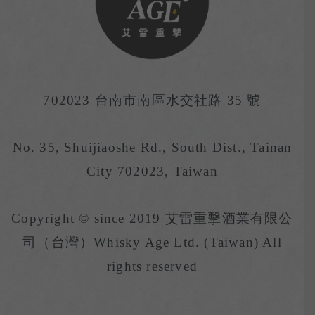
702023 台南市南區水交社路 35 號
No. 35, Shuijiaoshe Rd., South Dist., Tainan
City 702023, Taiwan
Copyright © since 2019 艾雷重擊酒業有限公
司（台灣）Whisky Age Ltd. (Taiwan) All
rights reserved