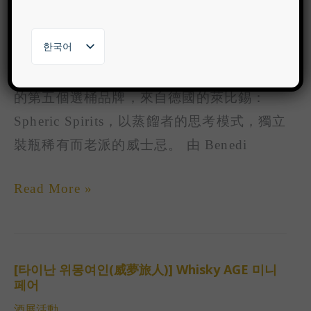
新代理品牌 德國 Spheric Spirits
新
公司消息
代
한국어
繁體中文
理
A new brand from Germany​ 艾雷重擊代理
English
日本語
品
的第五個選桶品牌，來自德國的萊比錫：
牌
Spheric Spirits，以蒸餾者的思考模式，獨立
德
裝瓶稀有而老派的威士忌。 由 Benedi
國
Spheric
Read More »
Spirits
[타이난 위몽여인(威夢旅人)] Whisky AGE 미니
[타
페어
이
酒展活動