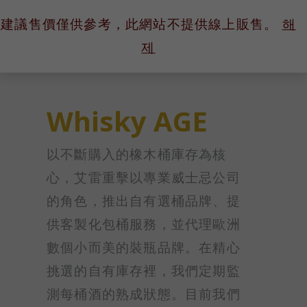
콘
建議售價僅供參考，此網站不提供線上販售。
해
텐
제
츠
로
건
너
Whisky AGE
뛰
기
以不斷購入的橡木桶庫存為核
心，艾雷重擊以專業威士忌公司
的角色，推出自有選桶品牌、提
供客製化包桶服務，並代理歐洲
數個小而美的裝瓶品牌。在精心
挑選的自有庫存裡，我們定期監
測每桶酒的熟成狀態。目前我們