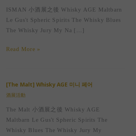
중
ISMAN 小酒展之後 Whisky AGE Maltbarn
ISMAN]
Le Gus't Spheric Spirits The Whisky Blues
Whisky
The Whisky Jury My Na […]
AGE
미
Read More »
니
페
어
[The Malt] Whisky AGE 미니 페어
[The
酒展活動
Malt]
Whisky
The Malt 小酒展之後 Whisky AGE
AGE
Maltbarn Le Gus't Spheric Spirits The
미
Whisky Blues The Whisky Jury My