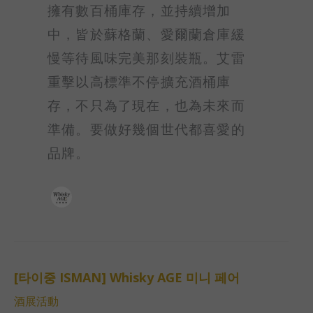
擁有數百桶庫存，並持續增加
中，皆於蘇格蘭、愛爾蘭倉庫緩
慢等待風味完美那刻裝瓶。艾雷
重擊以高標準不停擴充酒桶庫
存，不只為了現在，也為未來而
準備。要做好幾個世代都喜愛的
品牌。
[타이중 ISMAN] Whisky AGE 미니 페어
[타
酒展活動
이